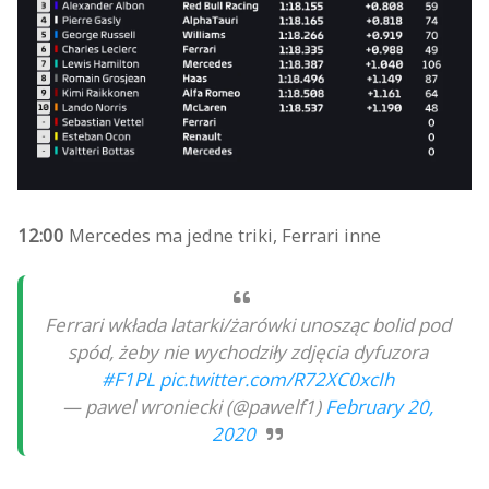
12:00
Mercedes ma jedne triki, Ferrari inne
Ferrari wkłada latarki/żarówki unosząc bolid pod
spód, żeby nie wychodziły zdjęcia dyfuzora
#F1PL
pic.twitter.com/R72XC0xcIh
— pawel wroniecki (@pawelf1)
February 20,
2020