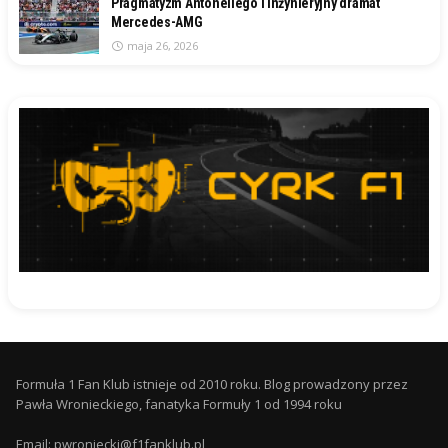
Pragmatyzm Antonellego i inżynieryjny dramat
Mercedes-AMG
maja 26, 2026
Formuła 1 Fan Klub istnieje od 2010 roku. Blog prowadzony przez
Pawła Wronieckiego, fanatyka Formuły 1 od 1994 roku
Email: pwroniecki@f1fanklub.pl