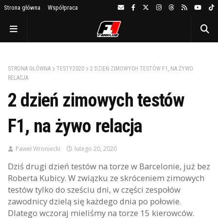
Strona główna
Współpraca
STRONA GŁÓWNA
TESTY2020
2 DZIEŃ ZIMOWYCH TESTÓW F1, NA ŻYWO
RELACJA
2 dzień zimowych testów
F1, na żywo relacja
Paweł Wroniecki
lutego 20, 2020
Dziś drugi dzień testów na torze w Barcelonie, już bez
Roberta Kubicy. W związku ze skróceniem zimowych
testów tylko do sześciu dni, w części zespołów
zawodnicy dzielą się każdego dnia po połowie.
Dlatego wczoraj mieliśmy na torze 15 kierowców.