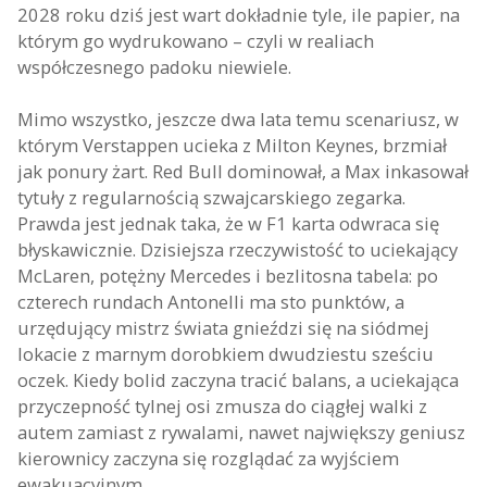
2028 roku dziś jest wart dokładnie tyle, ile papier, na
którym go wydrukowano – czyli w realiach
współczesnego padoku niewiele.
Mimo wszystko, jeszcze dwa lata temu scenariusz, w
którym Verstappen ucieka z Milton Keynes, brzmiał
jak ponury żart. Red Bull dominował, a Max inkasował
tytuły z regularnością szwajcarskiego zegarka.
Prawda jest jednak taka, że w F1 karta odwraca się
błyskawicznie. Dzisiejsza rzeczywistość to uciekający
McLaren, potężny Mercedes i bezlitosna tabela: po
czterech rundach Antonelli ma sto punktów, a
urzędujący mistrz świata gnieździ się na siódmej
lokacie z marnym dorobkiem dwudziestu sześciu
oczek. Kiedy bolid zaczyna tracić balans, a uciekająca
przyczepność tylnej osi zmusza do ciągłej walki z
autem zamiast z rywalami, nawet największy geniusz
kierownicy zaczyna się rozglądać za wyjściem
ewakuacyjnym.