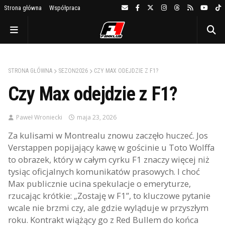
Strona główna
Współpraca
STRONA GŁÓWNA
SEZON2026
CZY MAX ODEJDZIE Z F1?
Czy Max odejdzie z F1?
Paweł Wroniecki
maja 23, 2026
Za kulisami w Montrealu znowu zaczęło huczeć. Jos
Verstappen popijający kawę w gościnie u Toto Wolffa
to obrazek, który w całym cyrku F1 znaczy więcej niż
tysiąc oficjalnych komunikatów prasowych. I choć
Max publicznie ucina spekulacje o emeryturze,
rzucając krótkie: „Zostaję w F1”, to kluczowe pytanie
wcale nie brzmi czy, ale gdzie wyląduje w przyszłym
roku. Kontrakt wiążący go z Red Bullem do końca