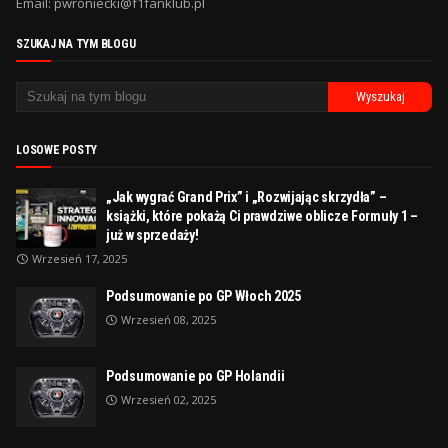
Email: pwroniecki@f1fanklub.pl
SZUKAJ NA TYM BLOGU
LOSOWE POSTY
„Jak wygrać Grand Prix” i „Rozwijając skrzydła” –
książki, które pokażą Ci prawdziwe oblicze Formuły 1 –
już w sprzedaży!
Wrzesień 17, 2025
Podsumowanie po GP Włoch 2025
Wrzesień 08, 2025
Podsumowanie po GP Holandii
Wrzesień 02, 2025