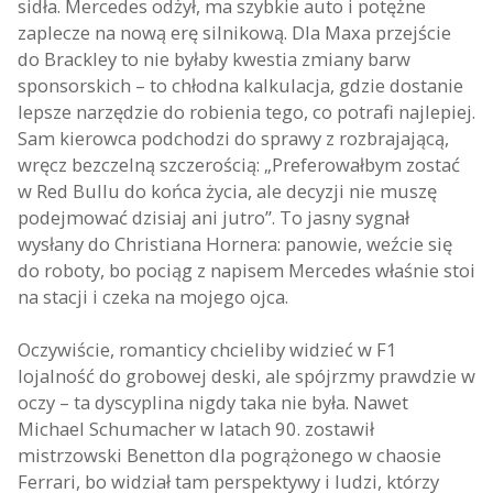
sidła. Mercedes odżył, ma szybkie auto i potężne
zaplecze na nową erę silnikową. Dla Maxa przejście
do Brackley to nie byłaby kwestia zmiany barw
sponsorskich – to chłodna kalkulacja, gdzie dostanie
lepsze narzędzie do robienia tego, co potrafi najlepiej.
Sam kierowca podchodzi do sprawy z rozbrajającą,
wręcz bezczelną szczerością: „Preferowałbym zostać
w Red Bullu do końca życia, ale decyzji nie muszę
podejmować dzisiaj ani jutro”. To jasny sygnał
wysłany do Christiana Hornera: panowie, weźcie się
do roboty, bo pociąg z napisem Mercedes właśnie stoi
na stacji i czeka na mojego ojca.
Oczywiście, romanticy chcieliby widzieć w F1
lojalność do grobowej deski, ale spójrzmy prawdzie w
oczy – ta dyscyplina nigdy taka nie była. Nawet
Michael Schumacher w latach 90. zostawił
mistrzowski Benetton dla pogrążonego w chaosie
Ferrari, bo widział tam perspektywy i ludzi, którzy