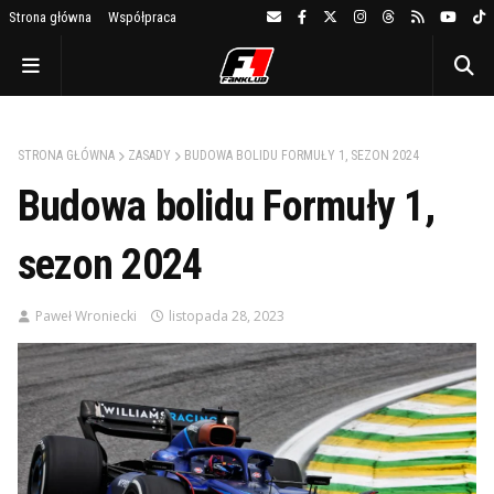
Strona główna
Współpraca
STRONA GŁÓWNA
ZASADY
BUDOWA BOLIDU FORMUŁY 1, SEZON 2024
Budowa bolidu Formuły 1,
sezon 2024
Paweł Wroniecki
listopada 28, 2023