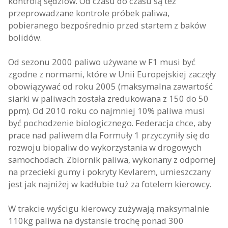
kontrolą sędziów. Od czasu do czasu są też
przeprowadzane kontrole próbek paliwa,
pobieranego bezpośrednio przed startem z baków
bolidów.
Od sezonu 2000 paliwo używane w F1 musi być
zgodne z normami, które w Unii Europejskiej zaczęły
obowiązywać od roku 2005 (maksymalna zawartość
siarki w paliwach została zredukowana z 150 do 50
ppm). Od 2010 roku co najmniej 10% paliwa musi
być pochodzenie biologicznego. Federacja chce, aby
prace nad paliwem dla Formuły 1 przyczyniły się do
rozwoju biopaliw do wykorzystania w drogowych
samochodach. Zbiornik paliwa, wykonany z odpornej
na przecieki gumy i pokryty Kevlarem, umieszczany
jest jak najniżej w kadłubie tuż za fotelem kierowcy.
W trakcie wyścigu kierowcy zużywają maksymalnie
110kg paliwa na dystansie trochę ponad 300