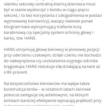
ułamku sekundy centralną klamrą (kierowca musi
być w stanie wyskoczyć z bolidu w ciągu pięciu
sekund, i to bez korzystania z udogodnienia w postaci
wyjmowanej kierownicy), ważący niewiele ponad
kilogram kask wytrzymujący trafienie kulą
karabinową czy specjalny system ochrony głowy i
karku, tzw. HANS.
HANS utrzymuję głowę kierowcy w pionowej pozycji
przy uderzeniu czołowym, dzięki czemu nie dochodzi
do nadwyrężenia czy uszkodzenia szyjnego odcinka
kręgosłupa. HANS redukuje siłę działającą na kark aż
o 86 procent.
Na bezpieczeństwo kierowców ma wpływ także
konstrukcja torów – w ostatnich latach żwirowe
pobocza zastępuje się asfaltowymi, na których
bolidach bardziej efektywnie wytracają prędkość przy