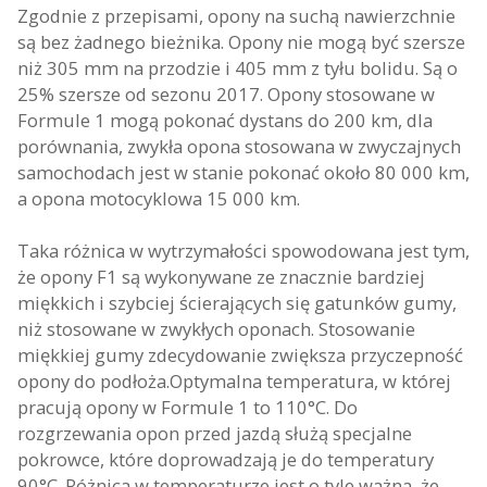
Zgodnie z przepisami, opony na suchą nawierzchnie
są bez żadnego bieżnika. Opony nie mogą być szersze
niż 305 mm na przodzie i 405 mm z tyłu bolidu. Są o
25% szersze od sezonu 2017. Opony stosowane w
Formule 1 mogą pokonać dystans do 200 km, dla
porównania, zwykła opona stosowana w zwyczajnych
samochodach jest w stanie pokonać około 80 000 km,
a opona motocyklowa 15 000 km.
Taka różnica w wytrzymałości spowodowana jest tym,
że opony F1 są wykonywane ze znacznie bardziej
miękkich i szybciej ścierających się gatunków gumy,
niż stosowane w zwykłych oponach. Stosowanie
miękkiej gumy zdecydowanie zwiększa przyczepność
opony do podłoża.Optymalna temperatura, w której
pracują opony w Formule 1 to 110°C. Do
rozgrzewania opon przed jazdą służą specjalne
pokrowce, które doprowadzają je do temperatury
90°C. Różnica w temperaturze jest o tyle ważna, że