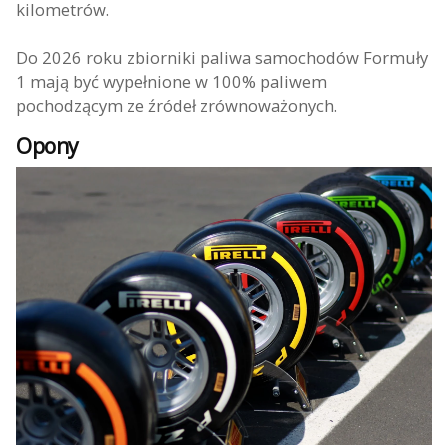
kilometrów.
Do 2026 roku zbiorniki paliwa samochodów Formuły
1 mają być wypełnione w 100% paliwem
pochodzącym ze źródeł zrównoważonych.
Opony