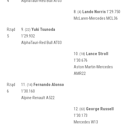
4
AlphaTauri-Red Bull AT03
8.
Lando Norris
1’29.750
(4)
McLaren-Mercedes MCL36
Rząd
9.
Yuki Tsunoda
(22)
5
1’29.932
AlphaTauri-Red Bull AT03
10.
Lance Stroll
(18)
1’30.676
Aston Martin-Mercedes
AMR22
Rząd
11.
Fernando Alonso
(14)
6
1’30.160
Alpine-Renault A522
12.
George Russell
(63)
1’30.173
Mercedes W13