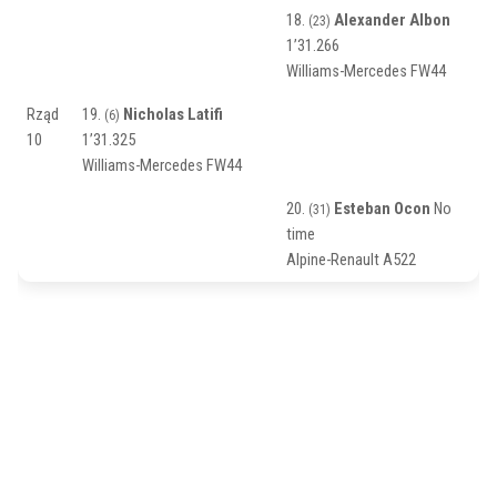
18.
Alexander Albon
(23)
1’31.266
Williams-Mercedes FW44
Rząd
19.
Nicholas Latifi
(6)
10
1’31.325
Williams-Mercedes FW44
20.
Esteban Ocon
No
(31)
time
Alpine-Renault A522