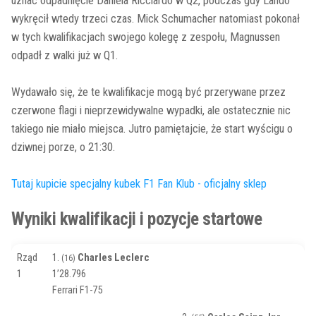
uznać odpadnięcie Daniela Ricciardo w Q2, podczas gdy Lando
wykręcił wtedy trzeci czas. Mick Schumacher natomiast pokonał
w tych kwalifikacjach swojego kolegę z zespołu, Magnussen
odpadł z walki już w Q1.
Wydawało się, że te kwalifikacje mogą być przerywane przez
czerwone flagi i nieprzewidywalne wypadki, ale ostatecznie nic
takiego nie miało miejsca. Jutro pamiętajcie, że start wyścigu o
dziwnej porze, o 21:30.
Tutaj kupicie specjalny kubek F1 Fan Klub - oficjalny sklep
Wyniki kwalifikacji i pozycje startowe
Rząd
1.
Charles Leclerc
(16)
1
1’28.796
Ferrari F1-75