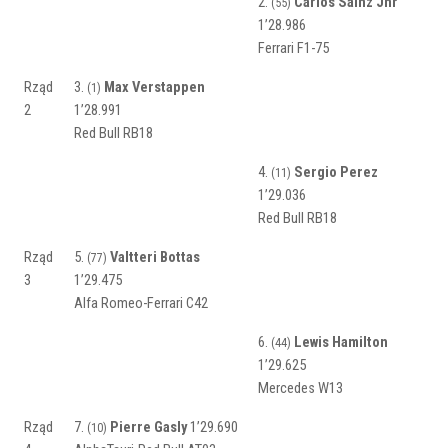
2.
Carlos Sainz Jnr
(55)
1’28.986
Ferrari F1-75
Rząd
3.
Max Verstappen
(1)
2
1’28.991
Red Bull RB18
4.
Sergio Perez
(11)
1’29.036
Red Bull RB18
Rząd
5.
Valtteri Bottas
(77)
3
1’29.475
Alfa Romeo-Ferrari C42
6.
Lewis Hamilton
(44)
1’29.625
Mercedes W13
Rząd
7.
Pierre Gasly
1’29.690
(10)