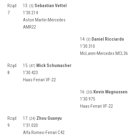
Rząd
13.
Sebastian Vettel
(5)
7
1’30.214
Aston Martin-Mercedes
AMR22
14.
Daniel Ricciardo
(3)
1’30.310
McLaren-Mercedes MCL36
Rząd
15.
Mick Schumacher
(47)
8
1’30.423
Haas-Ferrari VF-22
16.
Kevin Magnussen
(20)
1’30.975
Haas-Ferrari VF-22
Rząd
17.
Zhou Guanyu
(24)
9
1’31.020
Alfa Romeo-Ferrari C42