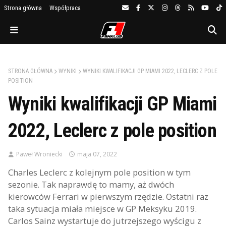
Strona główna
Współpraca
STRONA GŁÓWNA
WYNIKI
WYNIKI KWALIFIKACJI GP MIAMI 2022, LECLERC Z POLE
POSITION
Wyniki kwalifikacji GP Miami
2022, Leclerc z pole position
Paweł Wroniecki
maja 07, 2022
Charles Leclerc z kolejnym pole position w tym
sezonie. Tak naprawdę to mamy, aż dwóch
kierowców Ferrari w pierwszym rzędzie. Ostatni raz
taka sytuacja miała miejsce w GP Meksyku 2019.
Carlos Sainz wystartuje do jutrzejszego wyścigu z