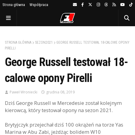
Strona główna
Współpraca
STRONA GŁÓWNA
SEZON2021
GEORGE RUSSELL TESTOWAŁ 18-CALOWE OPONY
PIRELLI
George Russell testował 18-
calowe opony Pirelli
Paweł Wroniecki
grudnia 08, 2019
Dziś George Russell w Mercedesie został kolejnym
kierowcą, który testował opony na sezon 2021.
Brytyjczyk przejechał dziś 100 okrążeń na torze Yas
Marina w Abu Zabi, jeżdżąc bolidem W10