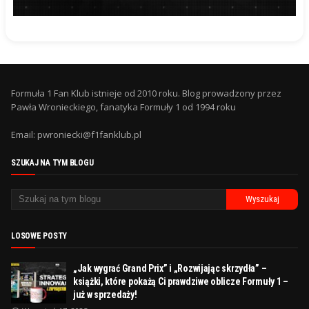
Formuła 1 Fan Klub istnieje od 2010 roku. Blog prowadzony przez
Pawła Wronieckiego, fanatyka Formuły 1 od 1994 roku
Email: pwroniecki@f1fanklub.pl
SZUKAJ NA TYM BLOGU
LOSOWE POSTY
„Jak wygrać Grand Prix” i „Rozwijając skrzydła” –
książki, które pokażą Ci prawdziwe oblicze Formuły 1 –
już w sprzedaży!