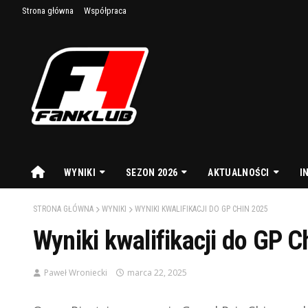
Strona główna
Współpraca
WYNIKI
SEZON 2026
AKTUALNOŚCI
I
STRONA GŁÓWNA
WYNIKI
WYNIKI KWALIFIKACJI DO GP CHIN 2025
Wyniki kwalifikacji do GP C
Paweł Wroniecki
marca 22, 2025