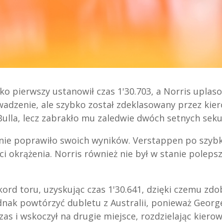
ako pierwszy ustanowił czas 1'30.703, a Norris uplaso
wadzenie, ale szybko został zdeklasowany przez ki
Bulla, lecz zabrakło mu zaledwie dwóch setnych sek
nie poprawiło swoich wyników. Verstappen po szyb
ci okrążenia. Norris również nie był w stanie poleps
kord toru, uzyskując czas 1'30.641, dzięki czemu zdo
ednak powtórzyć dubletu z Australii, ponieważ Georg
as i wskoczył na drugie miejsce, rozdzielając kier