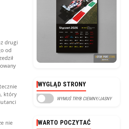
az drugi
go od
zedził
trowany
WYGLĄD STRONY
tecznie
, który
WYMUŚ TRYB CIEMNY/JASNY
iutanci
WARTO POCZYTAĆ
e nie