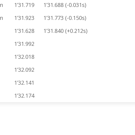
in
1’31.719
1’31.688 (-0.031s)
in
1’31.923
1’31.773 (-0.150s)
1’31.628
1’31.840 (+0.212s)
1’31.992
1’32.018
1’32.092
1’32.141
1’32.174