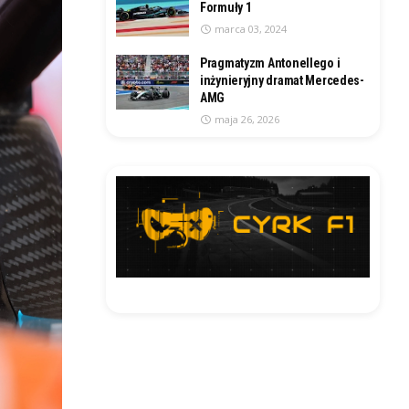
Formuły 1
marca 03, 2024
Pragmatyzm Antonellego i
inżynieryjny dramat Mercedes-
AMG
maja 26, 2026