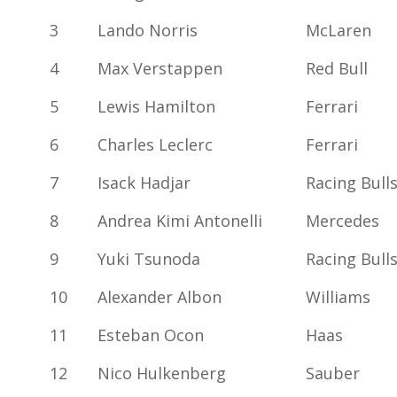
3
Lando Norris
McLaren
4
Max Verstappen
Red Bull
5
Lewis Hamilton
Ferrari
6
Charles Leclerc
Ferrari
7
Isack Hadjar
Racing Bull
8
Andrea Kimi Antonelli
Mercedes
9
Yuki Tsunoda
Racing Bull
10
Alexander Albon
Williams
11
Esteban Ocon
Haas
12
Nico Hulkenberg
Sauber