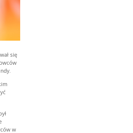
wał się
erowców
undy.
kim
zyć
był
e
owców w