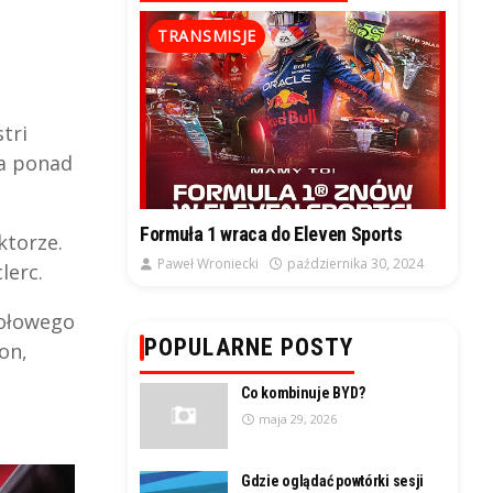
TRANSMISJE
tri
sa ponad
Formuła 1 wraca do Eleven Sports
ktorze.
Paweł Wroniecki
października 30, 2024
lerc.
połowego
POPULARNE POSTY
on,
Co kombinuje BYD?
maja 29, 2026
Gdzie oglądać powtórki sesji