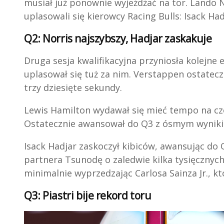
musiał już ponownie wyjeżdżać na tor. Lando 
uplasowali się kierowcy Racing Bulls: Isack Had
Q2: Norris najszybszy, Hadjar zaskakuje
Druga sesja kwalifikacyjna przyniosła kolejne e
uplasował się tuż za nim. Verstappen ostatecz
trzy dziesięte sekundy.
Lewis Hamilton wydawał się mieć tempo na czoł
Ostatecznie awansował do Q3 z ósmym wynikie
Isack Hadjar zaskoczył kibiców, awansując do
partnera Tsunodę o zaledwie kilka tysięcznych
minimalnie wyprzedzając Carlosa Sainza Jr., któ
Q3: Piastri bije rekord toru