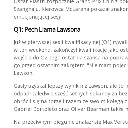
Oscar Piastri rozpocznie Grand Prix Chin z p
Szanghaju. Kierowca McLarena pokazał znakomi
emocjonującej sesji.
Q1: Pech Liama Lawsona
Już w pierwszej sesji kwalifikacyjnej (Q1) ryw
w ten weekend, zakończył kwalifikacje jako ost
wejścia do Q2. Jego ostatnia szansa na popra
go przed ostatnim zakrętem. "Nie mam pojęci
Lawson.
Gasly uzyskał lepszy wynik niż Lawson, ale to 
odpadł zaledwie sześć setnych sekundy za bez
obrócił się na torze i razem ze swoim kolegą z
Gabriel Bortoleto oraz Oliver Bearman także n
Na przeciwnym biegunie znalazł się Max Verst