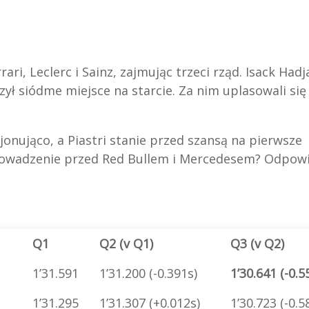
ari, Leclerc i Sainz, zajmując trzeci rząd. Isack Hadj
zył siódme miejsce na starcie. Za nim uplasowali się
onująco, a Piastri stanie przed szansą na pierwsze
prowadzenie przed Red Bullem i Mercedesem? Odpow
Q1
Q2 (v Q1)
Q3 (v Q2)
1’31.591
1’31.200 (-0.391s)
1’30.641 (-0.5
1’31.295
1’31.307 (+0.012s)
1’30.723 (-0.5