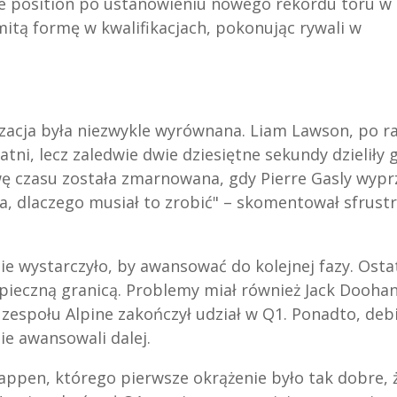
ole position po ustanowieniu nowego rekordu toru w
tą formę w kwalifikacjach, pokonując rywali w
alizacja była niezwykle wyrównana. Liam Lawson, po r
atni, lecz zaledwie dwie dziesiętne sekundy dzieliły 
wę czasu została zmarnowana, gdy Pierre Gasly wypr
a, dlaczego musiał to zrobić" – skomentował sfrus
nie wystarczyło, by awansować do kolejnej fazy. Osta
pieczną granicą. Problemy miał również Jack Doohan
 zespołu Alpine zakończył udział w Q1. Ponadto, deb
ie awansowali dalej.
appen, którego pierwsze okrążenie było tak dobre, ż