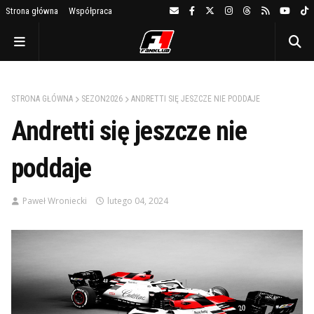
Strona główna
Współpraca
STRONA GŁÓWNA
SEZON2026
ANDRETTI SIĘ JESZCZE NIE PODDAJE
Andretti się jeszcze nie
poddaje
Paweł Wroniecki
lutego 04, 2024