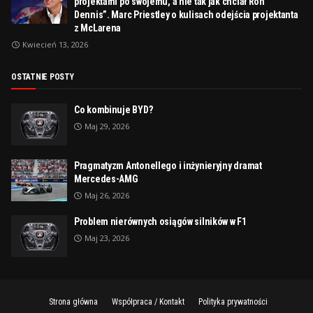
projektami po swojemu, a nie tak jak chciał Ron
Dennis”. Marc Priestley o kulisach odejścia projektanta
z McLarena
Kwiecień 13, 2026
OSTATNIE POSTY
Co kombinuje BYD?
Maj 29, 2026
Pragmatyzm Antonellego i inżynieryjny dramat
Mercedes-AMG
Maj 26, 2026
Problem nierównych osiągów silników w F1
Maj 23, 2026
Strona główna
Współpraca / Kontakt
Polityka prywatności