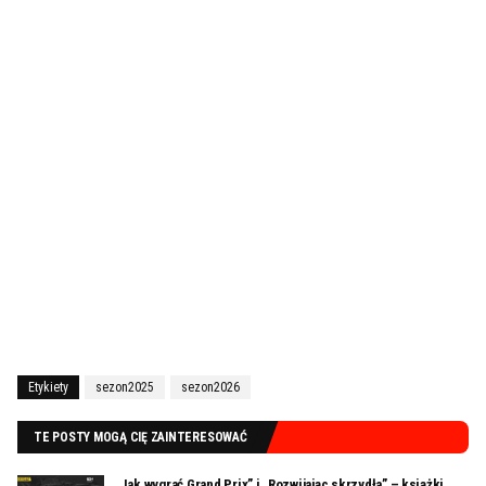
Etykiety
sezon2025
sezon2026
TE POSTY MOGĄ CIĘ ZAINTERESOWAĆ
„Jak wygrać Grand Prix” i „Rozwijając skrzydła” – książki,