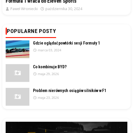
Formuła 1 wraca do Eleven Sports
Paweł Wroniecki
października 30, 2024
POPULARNE POSTY
Gdzie oglądać powtórki sesji Formuły 1
marca 03, 2024
Co kombinuje BYD?
maja 29, 2026
Problem nierównych osiągów silników w F1
maja 23, 2026