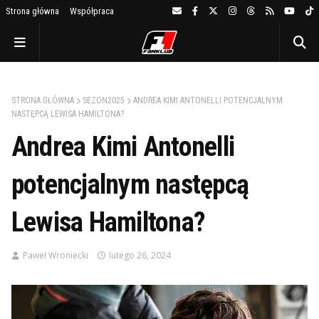
Strona główna
Współpraca
STRONA GŁÓWNA
SEZON2025
ANDREA KIMI ANTONELLI POTENCJALNYM
NASTĘPCĄ LEWISA HAMILTONA?
Andrea Kimi Antonelli
potencjalnym następcą
Lewisa Hamiltona?
Paweł Wroniecki
lutego 26, 2024