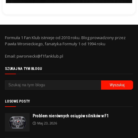
Formuła 1 Fan Klub istnieje od 2010 roku. Blog prowadzony przez
Pawła Wronieckiego, fanatyka Formuły 1 od 1994 roku
Email: pwroniecki@f1fanklub.pl
SZUKAJ NA TYM BLOGU
LOSOWE POSTY
Problem nierównych osiągów silników w F1
Maj 23, 2026