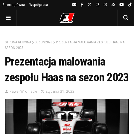
Strona główna
Współpraca
STRONA GŁÓWNA
SEZON2023
PREZENTACJA MALOWANIA ZESPOŁU HAAS NA
SEZON 2023
Prezentacja malowania
zespołu Haas na sezon 2023
Paweł Wroniecki
stycznia 31, 2023