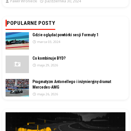
Paweł Wroniecki
października 30, 2024
POPULARNE POSTY
Gdzie oglądać powtórki sesji Formuły 1
marca 03, 2024
Co kombinuje BYD?
maja 29, 2026
Pragmatyzm Antonellego i inżynieryjny dramat
Mercedes-AMG
maja 26, 2026