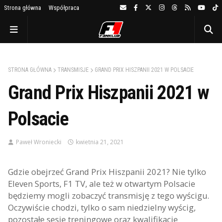
Strona główna
Współpraca
STRONA GŁÓWNA
TRANSMISJE
GRAND PRIX HISZPANII 2021 W POLSACIE
Grand Prix Hiszpanii 2021 w
Polsacie
Paweł Wroniecki
kwietnia 21, 2021
Gdzie obejrzeć Grand Prix Hiszpanii 2021? Nie tylko
Eleven Sports, F1 TV, ale też w otwartym Polsacie
będziemy mogli zobaczyć transmisję z tego wyścigu.
Oczywiście chodzi, tylko o sam niedzielny wyścig,
pozostałe sesje treningowe oraz kwalifikacje