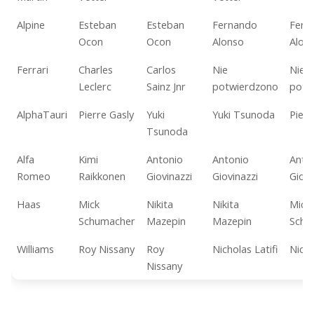
Alpine
Esteban
Esteban
Fernando
Fern
Ocon
Ocon
Alonso
Alon
Ferrari
Charles
Carlos
Nie
Nie
Leclerc
Sainz Jnr
potwierdzono
potw
AlphaTauri
Pierre Gasly
Yuki
Yuki Tsunoda
Pierr
Tsunoda
Alfa
Kimi
Antonio
Antonio
Anto
Romeo
Raikkonen
Giovinazzi
Giovinazzi
Giovi
Haas
Mick
Nikita
Nikita
Mick
Schumacher
Mazepin
Mazepin
Schu
Williams
Roy Nissany
Roy
Nicholas Latifi
Nicho
Nissany