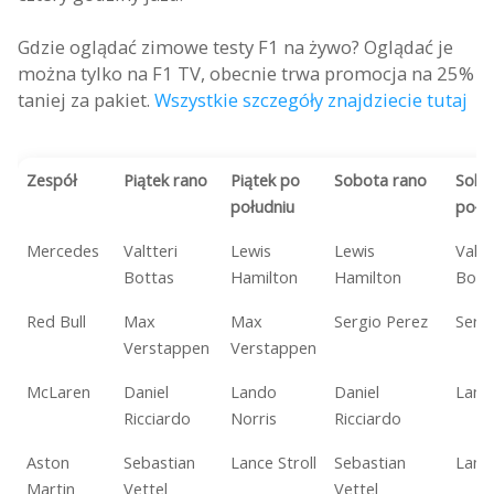
Gdzie oglądać zimowe testy F1 na żywo? Oglądać je
można tylko na F1 TV, obecnie trwa promocja na 25%
taniej za pakiet.
Wszystkie szczegóły znajdziecie tutaj
Zespół
Piątek rano
Piątek po
Sobota rano
Sobo
południu
połu
Mercedes
Valtteri
Lewis
Lewis
Valtt
Bottas
Hamilton
Hamilton
Bott
Red Bull
Max
Max
Sergio Perez
Serg
Verstappen
Verstappen
McLaren
Daniel
Lando
Daniel
Land
Ricciardo
Norris
Ricciardo
Aston
Sebastian
Lance Stroll
Sebastian
Lance
Martin
Vettel
Vettel