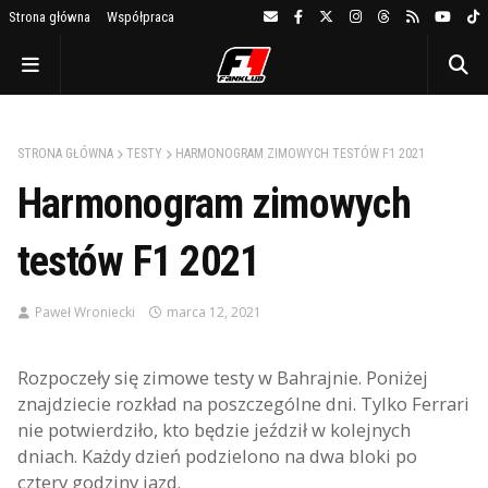
Strona główna
Współpraca
STRONA GŁÓWNA
TESTY
HARMONOGRAM ZIMOWYCH TESTÓW F1 2021
Harmonogram zimowych
testów F1 2021
Paweł Wroniecki
marca 12, 2021
Rozpoczeły się zimowe testy w Bahrajnie. Poniżej
znajdziecie rozkład na poszczególne dni. Tylko Ferrari
nie potwierdziło, kto będzie jeździł w kolejnych
dniach. Każdy dzień podzielono na dwa bloki po
cztery godziny jazd.