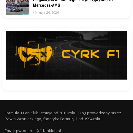
Mercedes-AMG
maja 26, 2026
Formuła 1 Fan Klub istnieje od 2010 roku. Blog prowadzony przez
Pawła Wronieckiego, fanatyka Formuły 1 od 1994 roku
Email: pwroniecki@f1fanklub.pl