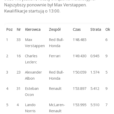
Najszybszy ponownie był Max Verstappen.
Kwalifikacje startują o 13:00.
Poz
Nr
Kierowca
Zespół
Czas
Strata
Okr
1
33
Max
Red Bull-
1’48.485
6
Verstappen
Honda
2
16
Charles
Ferrari
1’49.430
0.945
9
Leclerc
3
23
Alexander
Red Bull-
1’50.059
1.574
5
Albon
Honda
4
31
Esteban
Renault
1’53.897
5.412
9
Ocon
5
4
Lando
McLaren-
1’53.995
5.510
7
Norris
Renault