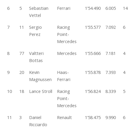
6
5
Sebastian
Ferrari
1’54.490
6.005
14
Vettel
7
11
Sergio
Racing
1’55.577
7.092
6
Perez
Point-
Mercedes
8
77
Valtteri
Mercedes
1’55.666
7.181
4
Bottas
9
20
Kevin
Haas-
1’55.878
7.393
4
Magnussen
Ferrari
10
18
Lance Stroll
Racing
1’56.824
8.339
5
Point-
Mercedes
11
3
Daniel
Renault
1’58.475
9.990
6
Ricciardo