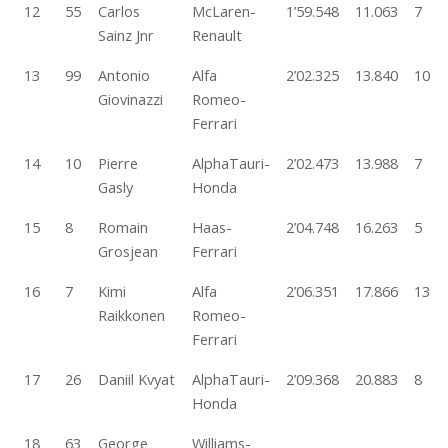
12
55
Carlos
McLaren-
1’59.548
11.063
7
Sainz Jnr
Renault
13
99
Antonio
Alfa
2’02.325
13.840
10
Giovinazzi
Romeo-
Ferrari
14
10
Pierre
AlphaTauri-
2’02.473
13.988
7
Gasly
Honda
15
8
Romain
Haas-
2’04.748
16.263
5
Grosjean
Ferrari
16
7
Kimi
Alfa
2’06.351
17.866
13
Raikkonen
Romeo-
Ferrari
17
26
Daniil Kvyat
AlphaTauri-
2’09.368
20.883
8
Honda
18
63
George
Williams-