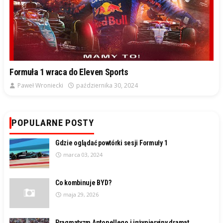
Formuła 1 wraca do Eleven Sports
Paweł Wroniecki
października 30, 2024
POPULARNE POSTY
Gdzie oglądać powtórki sesji Formuły 1
marca 03, 2024
Co kombinuje BYD?
maja 29, 2026
Pragmatyzm Antonellego i inżynieryjny dramat