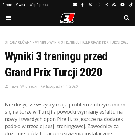
Strona główna
Współpraca
STRONA GŁÓWNA
WYNIKI
WYNIKI 3 TRENINGU PRZED GRAND PRIX TURCJI 2020
Wyniki 3 treningu przed
Grand Prix Turcji 2020
Paweł Wroniecki
listopada 14, 2020
Nie dosyć, że wszyscy mają problem z utrzymaniem
się na torze w Turcji z powodu wymiany asfaltu na
nowy i twardych opon Pirelli, to jeszcze na dodatek
padało w trzeciej sesji treningowej. Zawodnicy za
dużo nie jeździli, raczej okrążenia instalacyjne.