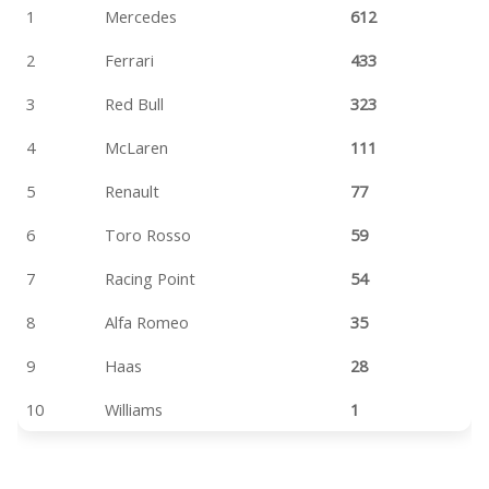
1
Mercedes
612
2
Ferrari
433
3
Red Bull
323
4
McLaren
111
5
Renault
77
6
Toro Rosso
59
7
Racing Point
54
8
Alfa Romeo
35
9
Haas
28
10
Williams
1