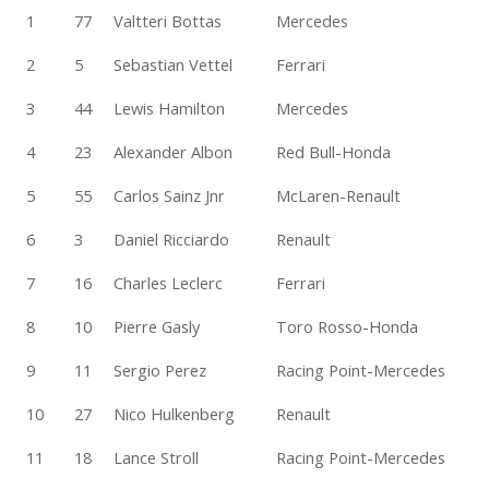
1
77
Valtteri Bottas
Mercedes
2
5
Sebastian Vettel
Ferrari
3
44
Lewis Hamilton
Mercedes
4
23
Alexander Albon
Red Bull-Honda
5
55
Carlos Sainz Jnr
McLaren-Renault
6
3
Daniel Ricciardo
Renault
7
16
Charles Leclerc
Ferrari
8
10
Pierre Gasly
Toro Rosso-Honda
9
11
Sergio Perez
Racing Point-Mercedes
10
27
Nico Hulkenberg
Renault
11
18
Lance Stroll
Racing Point-Mercedes