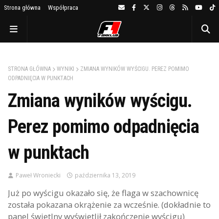
Strona główna
Współpraca
STRONA GŁÓWNA
WYNIKI
ZMIANA WYNIKÓW WYŚCIGU. PEREZ POMIMO
ODPADNIĘCIA W PUNKTACH
Zmiana wyników wyścigu.
Perez pomimo odpadnięcia
w punktach
Paweł Wroniecki
października 13, 2019
Już po wyścigu okazało się, że flaga w szachownicę
została pokazana okrążenie za wcześnie. (dokładnie to
panel świetlny wyświetlił zakończenie wyścigu)