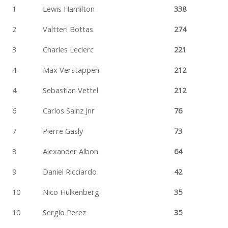
1
Lewis Hamilton
338
2
Valtteri Bottas
274
3
Charles Leclerc
221
4
Max Verstappen
212
4
Sebastian Vettel
212
6
Carlos Sainz Jnr
76
7
Pierre Gasly
73
8
Alexander Albon
64
9
Daniel Ricciardo
42
10
Nico Hulkenberg
35
10
Sergio Perez
35