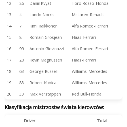
12
26
Daniil Kvyat
Toro Rosso-Honda
13
4
Lando Norris
McLaren-Renault
14
7
Kimi Raikkonen
Alfa Romeo-Ferrari
15
8
Romain Grosjean
Haas-Ferrari
16
99
Antonio Giovinazzi
Alfa Romeo-Ferrari
17
20
Kevin Magnussen
Haas-Ferrari
18
63
George Russell
Williams-Mercedes
19
88
Robert Kubica
Williams-Mercedes
20
33
Max Verstappen
Red Bull-Honda
Klasyfikacja mistrzostw świata kierowców:
Driver
Total