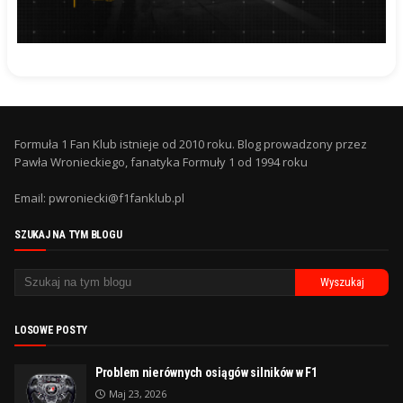
Formuła 1 Fan Klub istnieje od 2010 roku. Blog prowadzony przez
Pawła Wronieckiego, fanatyka Formuły 1 od 1994 roku
Email: pwroniecki@f1fanklub.pl
SZUKAJ NA TYM BLOGU
LOSOWE POSTY
Problem nierównych osiągów silników w F1
Maj 23, 2026