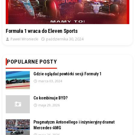
Formuła 1 wraca do Eleven Sports
Paweł Wroniecki
października 30, 2024
POPULARNE POSTY
Gdzie oglądać powtórki sesji Formuły 1
marca 03, 2024
Co kombinuje BYD?
maja 29, 2026
Pragmatyzm Antonellego i inżynieryjny dramat
Mercedes-AMG
maja 26, 2026