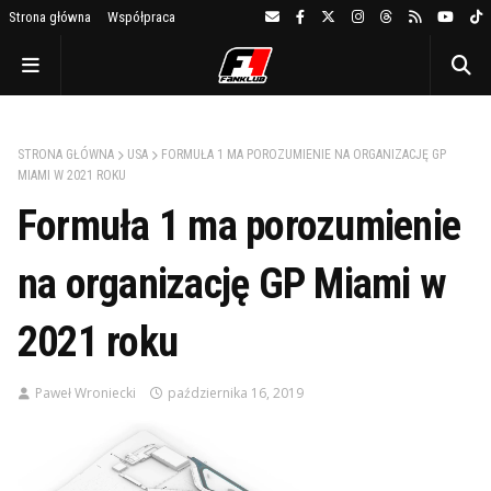
Strona główna
Współpraca
STRONA GŁÓWNA
USA
FORMUŁA 1 MA POROZUMIENIE NA ORGANIZACJĘ GP
MIAMI W 2021 ROKU
Formuła 1 ma porozumienie
na organizację GP Miami w
2021 roku
Paweł Wroniecki
października 16, 2019