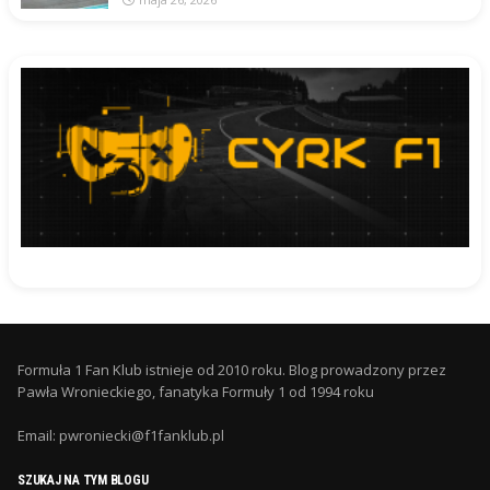
Formuła 1 Fan Klub istnieje od 2010 roku. Blog prowadzony przez
Pawła Wronieckiego, fanatyka Formuły 1 od 1994 roku
Email: pwroniecki@f1fanklub.pl
SZUKAJ NA TYM BLOGU