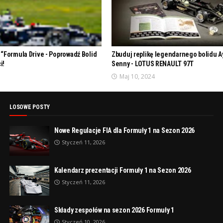
. “Formula Drive - Poprowadź Bolid
Zbuduj replikę legendarnego bolidu A
i!
Senny - LOTUS RENAULT 97T
Maj 10, 2024
LOSOWE POSTY
Nowe Regulacje FIA dla Formuły 1 na Sezon 2026
Styczeń 11, 2026
Kalendarz prezentacji Formuły 1 na Sezon 2026
Styczeń 11, 2026
Składy zespołów na sezon 2026 Formuły 1
Styczeń 10, 2026