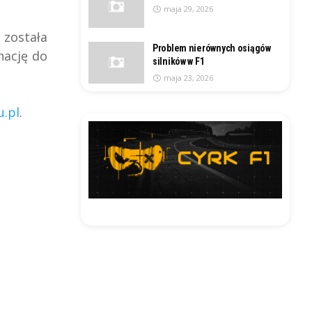
maja 29, 2026
 została
Problem nierównych osiągów
nację do
silników w F1
maja 23, 2026
u.pl
.