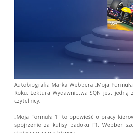
Autobiografia Marka Webbera „Moja Formuła 
Roku. Lektura Wydawnictwa SQN jest jedną z
czytelnicy.
„Moja Formuła 1” to opowieść o pracy kierow
spojrzenie za kulisy padoku F1. Webber sz
stojącego za nią biznesu.