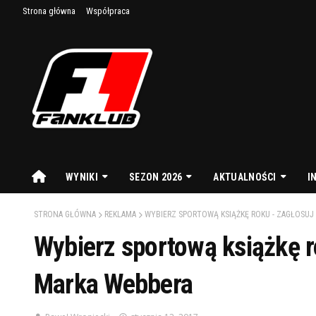
Strona główna
Współpraca
WYNIKI
SEZON 2026
AKTUALNOŚCI
I
STRONA GŁÓWNA
REKLAMA
WYBIERZ SPORTOWĄ KSIĄŻKĘ ROKU - ZAGŁOSUJ
Wybierz sportową książkę r
Marka Webbera