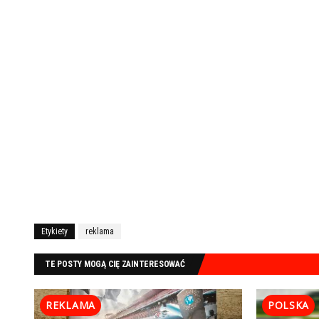
Etykiety
reklama
TE POSTY MOGĄ CIĘ ZAINTERESOWAĆ
REKLAMA
POLSKA