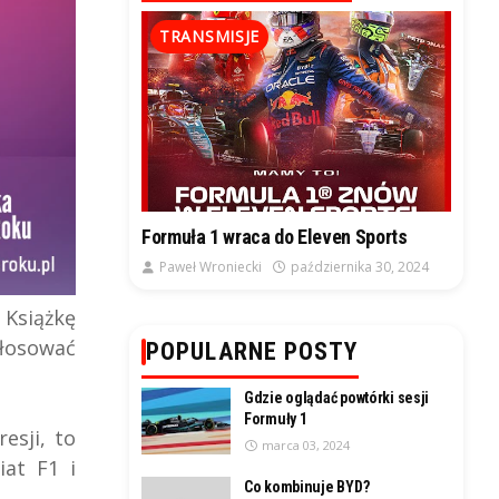
TRANSMISJE
Formuła 1 wraca do Eleven Sports
Paweł Wroniecki
października 30, 2024
 Książkę
głosować
POPULARNE POSTY
Gdzie oglądać powtórki sesji
Formuły 1
esji, to
marca 03, 2024
iat F1 i
Co kombinuje BYD?