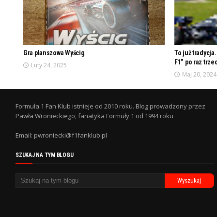
Gra planszowa Wyścig
To już tradycja
F1” po raz trzec
Luty 24, 2025
Maj 20, 2024
Formuła 1 Fan Klub istnieje od 2010 roku. Blog prowadzony przez
Pawła Wronieckiego, fanatyka Formuły 1 od 1994 roku
Email: pwroniecki@f1fanklub.pl
SZUKAJ NA TYM BLOGU