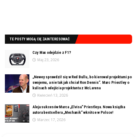
TE POSTY MOGĄ CIĘ ZAINTERESOWAĆ
Czy Max odejdzie z F1?
Maj 23, 2026
„Newey sprawdził się w Red Bullu, bo kierował projektami po
swojemu, a nie tak jak chciał Ron Dennis”. Marc Priestley o
kulisach odejścia projektanta z McLarena
Kwiecień 13, 2026
Aleja sukcesów Marca „Elvisa” Priestleya. Nowa książka
autora bestsellera „Mechanik” wkrótce w Polsce!
Marzec 17, 2026