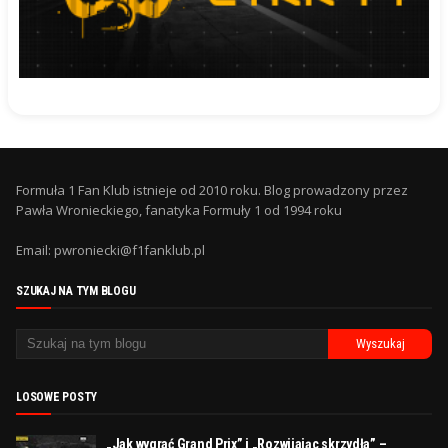
Formuła 1 Fan Klub istnieje od 2010 roku. Blog prowadzony przez
Pawła Wronieckiego, fanatyka Formuły 1 od 1994 roku
Email: pwroniecki@f1fanklub.pl
SZUKAJ NA TYM BLOGU
LOSOWE POSTY
„Jak wygrać Grand Prix” i „Rozwijając skrzydła” –