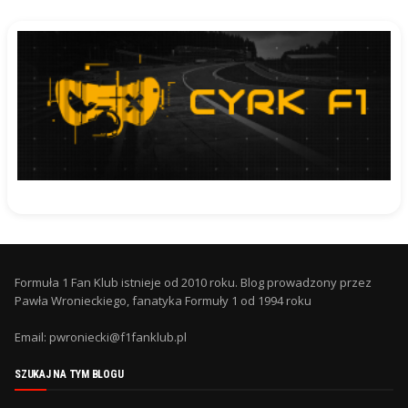
Formuła 1 Fan Klub istnieje od 2010 roku. Blog prowadzony przez
Pawła Wronieckiego, fanatyka Formuły 1 od 1994 roku
Email: pwroniecki@f1fanklub.pl
SZUKAJ NA TYM BLOGU