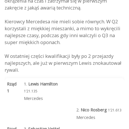
okrążenia na czas i zatrzymał się w pierwszym
zakręcie z jakąś awarią techniczną.
Kierowcy Mercedesa nie mieli sobie równych. W Q2
korzystali z miękkiej mieszanki, a mimo to wykręcili
najlepsze czasy, podczas gdy inni walczyli o Q3 na
super miękkich oponach.
W ostatniej części kwalifikacji były po 2 przejazdy
najlepszych, ale już w pierwszym Lewis znokautował
rywali.
Rząd
1.
Lewis Hamilton
1
1’21.135
Mercedes
2.
Nico Rosberg
1’21.613
Mercedes
Rząd
3.
Sebastian Vettel