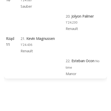
1’24.087
Sauber
20.
Jolyon Palmer
1’24.230
Renault
Rząd
21.
Kevin Magnussen
11
1’24.436
Renault
22.
Esteban Ocon
No
time
Manor