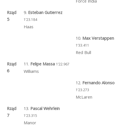
Force India
Rząd
9.
Esteban Gutierrez
5
1’23.184
Haas
10.
Max Verstappen
1’33.411
Red Bull
Rząd
11.
Felipe Massa
1’22.967
6
Williams
12.
Fernando Alonso
1’23.273
McLaren
Rząd
13.
Pascal Wehrlein
7
1’23.315
Manor