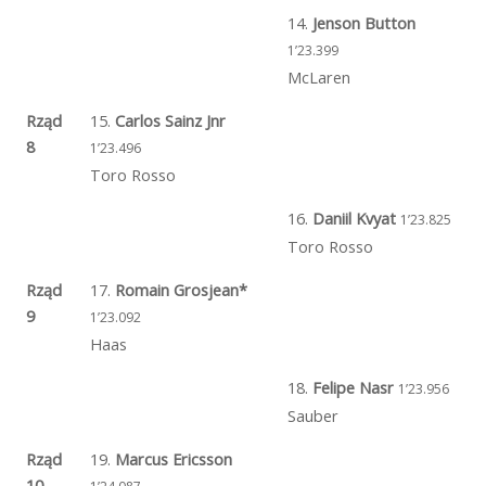
14.
Jenson Button
1’23.399
McLaren
Rząd
15.
Carlos Sainz Jnr
8
1’23.496
Toro Rosso
16.
Daniil Kvyat
1’23.825
Toro Rosso
Rząd
17.
Romain Grosjean*
9
1’23.092
Haas
18.
Felipe Nasr
1’23.956
Sauber
Rząd
19.
Marcus Ericsson
10