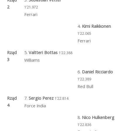
2
1’21.972
Ferrari
4.
Kimi Raikkonen
1’22.065
Ferrari
Rząd
5.
Valtteri Bottas
1’22.388
3
Williams
6.
Daniel Ricciardo
1’22.389
Red Bull
Rząd
7.
Sergio Perez
1’22.814
4
Force India
8.
Nico Hulkenberg
1’22.836