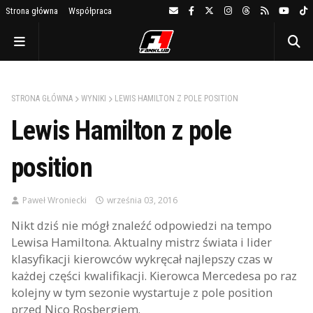
Strona główna
Współpraca
STRONA GŁÓWNA
WYNIKI
LEWIS HAMILTON Z POLE POSITION
Lewis Hamilton z pole
position
Paweł Wroniecki
września 03, 2016
Nikt dziś nie mógł znaleźć odpowiedzi na tempo
Lewisa Hamiltona. Aktualny mistrz świata i lider
klasyfikacji kierowców wykręcał najlepszy czas w
każdej części kwalifikacji. Kierowca Mercedesa po raz
kolejny w tym sezonie wystartuje z pole position
przed Nico Rosbergiem.