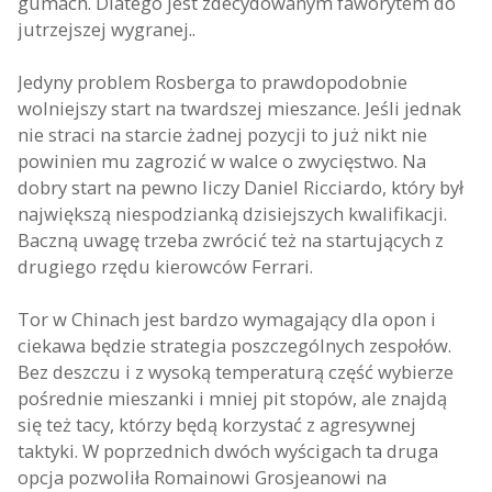
gumach. Dlatego jest zdecydowanym faworytem do
jutrzejszej wygranej..
Jedyny problem Rosberga to prawdopodobnie
wolniejszy start na twardszej mieszance. Jeśli jednak
nie straci na starcie żadnej pozycji to już nikt nie
powinien mu zagrozić w walce o zwycięstwo. Na
dobry start na pewno liczy Daniel Ricciardo, który był
największą niespodzianką dzisiejszych kwalifikacji.
Baczną uwagę trzeba zwrócić też na startujących z
drugiego rzędu kierowców Ferrari.
Tor w Chinach jest bardzo wymagający dla opon i
ciekawa będzie strategia poszczególnych zespołów.
Bez deszczu i z wysoką temperaturą część wybierze
pośrednie mieszanki i mniej pit stopów, ale znajdą
się też tacy, którzy będą korzystać z agresywnej
taktyki. W poprzednich dwóch wyścigach ta druga
opcja pozwoliła Romainowi Grosjeanowi na