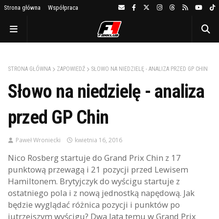
Strona główna
Współpraca
STRONA GŁÓWNA
ZAPOWIEDŹ
SŁOWO NA NIEDZIELĘ - ANALIZA PRZED GP CHIN
Słowo na niedzielę - analiza
przed GP Chin
Paweł Wroniecki
kwietnia 16, 2016
Nico Rosberg startuje do Grand Prix Chin z 17
punktową przewagą i 21 pozycji przed Lewisem
Hamiltonem. Brytyjczyk do wyścigu startuje z
ostatniego pola i z nową jednostką napędową. Jak
będzie wyglądać różnica pozycji i punktów po
jutrzejszym wyścigu? Dwa lata temu w Grand Prix