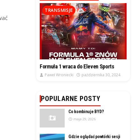
TRANSMISJE
wać
Formuła 1 wraca do Eleven Sports
Paweł Wroniecki
października 30, 2024
POPULARNE POSTY
Co kombinuje BYD?
maja 29, 2026
Gdzie oglądać powtórki sesji