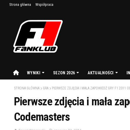
Strona główna
Współpraca
WYNIKI
SEZON 2026
AKTUALNOŚCI
I
STRONA GŁÓWNA
GRA
PIERWSZE ZDJĘCIA I MAŁA ZAPOWIEDŹ GRY F1 2011 
Pierwsze zdjęcia i mała za
Codemasters