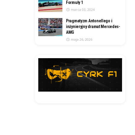
Formuły 1
marca 03, 2024
Pragmatyzm Antonellego i
inżynieryjny dramat Mercedes-
AMG
maja 26, 2026