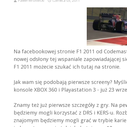
Paweł Wroniecki
czerwca 03, 2011
Na facebookowej stronie F1 2011 od Codemaste
nowej odsłony tej wspaniale zapowiadającej si
F1 2011 możecie szukać ich tutaj na stronie.
Jak wam się podobają pierwsze screeny? Myślici
konsole XBOX 360 i Playastation 3 - już 23 wrze
Znamy też już pierwsze szczegóły z gry. Na p
będziemy mogli korzystać z DRS i KERS-u. Rozb
znajomym będziemy mogli grać w trybie kariery