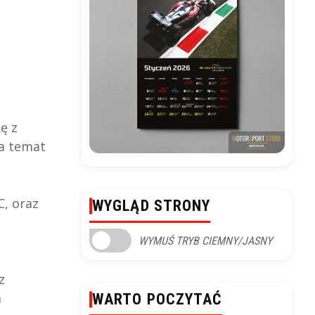
ę z
na temat
C, oraz
WYGLĄD STRONY
WYMUŚ TRYB CIEMNY/JASNY
z
a
WARTO POCZYTAĆ