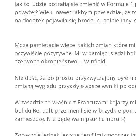
Jak to ludzie potrafią się zmienić w Formule 
powyżej? Wielu nawet jakbym powiedział, że to
na dodatek pojawiła się broda. Zupełnie inny 
Może pamiętacie więcej takich zmian które m
oczywiście pozytywne. Mi w pamięci siedzi bol
czerwone okropieństwo... Winfield.
Nie dość, że po prostu przyzwyczajony byłem 
zmianą wyglądu przyszły słabsze wyniki po ode
W zasadzie to właśnie z Francuzami kojarzy m
bolidu Renault przemienił się w brzydkie poma
zamieszczę. Nie będę wam psuł humoru ;-)
Zobaczcie jednak jeszcze ten filmik podczas 