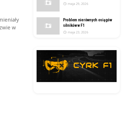
maja 29, 2026
mieniały
Problem nierównych osiągów
silników w F1
azwie w
maja 23, 2026