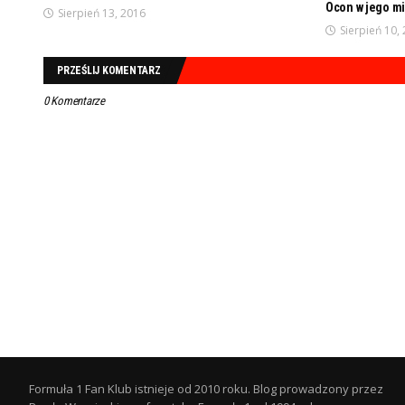
Ocon w jego m
Sierpień 13, 2016
Sierpień 10,
PRZEŚLIJ KOMENTARZ
0 Komentarze
Formuła 1 Fan Klub istnieje od 2010 roku. Blog prowadzony przez