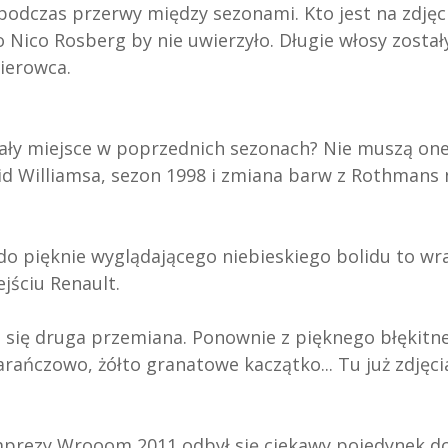
1 podczas przerwy między sezonami. Kto jest na zdjęc
 Nico Rosberg by nie uwierzyło. Długie włosy zostały
kierowca.
iały miejsce w poprzednich sezonach? Nie muszą on
id Williamsa, sezon 1998 i zmiana barw z Rothmans 
do pięknie wyglądającego niebieskiego bolidu to wr
jściu Renault.
i się druga przemiana. Ponownie z pięknego błękitn
rańczowo, żółto granatowe kaczątko... Tu już zdjęci
imprezy Wrooom 2011 odbył się ciekawy pojedynek do