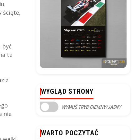
iu
 ścięte,
e być
na te
az z
WYGLĄD STRONY
ego
WYMUŚ TRYB CIEMNY/JASNY
a nie
WARTO POCZYTAĆ
 walki