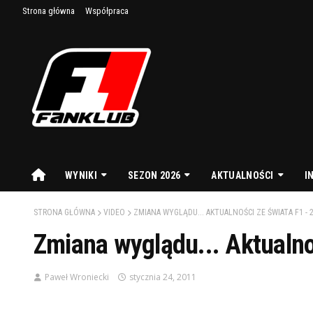
Strona główna
Współpraca
WYNIKI
SEZON 2026
AKTUALNOŚCI
I
STRONA GŁÓWNA
VIDEO
ZMIANA WYGLĄDU... AKTUALNOŚCI ZE ŚWIATA F1 - 2
Zmiana wyglądu... Aktualno
Paweł Wroniecki
stycznia 24, 2011