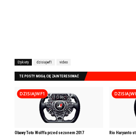
Etykiety
dzisiajwf1
video
TE POSTY MOGĄ CIĘ ZAINTERESOWAĆ
DZISIAJWF1
DZISIAJW
Obawy Toto Wolffa przed sezonem 2017
Rio Haryanto st