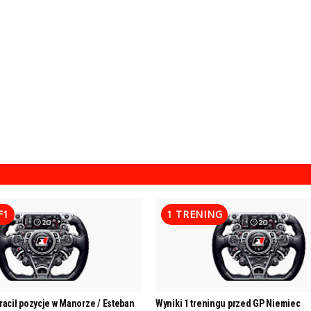
F1
1 TRENING
racił pozycje w Manorze / Esteban
Wyniki 1 treningu przed GP Niemiec