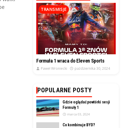
pe
TRANSMISJE
Formuła 1 wraca do Eleven Sports
Paweł Wroniecki
października 30, 2024
POPULARNE POSTY
Gdzie oglądać powtórki sesji
Formuły 1
marca 03, 2024
Co kombinuje BYD?