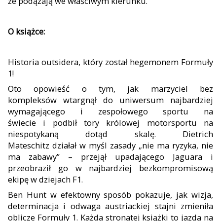
że podążają we właściwym kierunku.
O książce:
Historia
outsider
a, który
zo
stał hegemonem Formuły
1
!
Oto opowieść o tym, jak
marzyciel bez
kompleksów
wtargnął
do
uniwersum
najbardziej
wymagającego i zespołowego sportu na
świecie
i
podbił tory królowej motorsportu na
niespotykaną dotąd skalę. Dietrich
Mateschitz
działał
w myśl zasady „nie ma ryzyka, nie
ma zabawy”
–
przejął upadającego Jaguara i
przeobraził go w najbardziej bezkompromisową
ekipę w dziejach F1.
Ben Hunt
w efektowny sposób
pokazuje, jak wizja,
determinacja i odwaga austriackiej stajni zmieniła
oblicze Formuły 1. Każda strona
tej książki
to ja
zda na