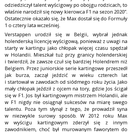
odziedziczył talent wy
ścigowy po obojgu rodzicac
h, to
właśnie narodził się nowy kie
rowca F1 na sezon 2020”.
Ostatecznie okazało się, że Max dostał się do Formuły
1 o cztery lata wcześniej.
Verstappen urodził się w Belgii, wybrał jednak
holenderską licencję wyścigową, ponieważ z uwagi na
starty w kartingu jako
chłopak więcej czasu spędzał
w Holandii. Mieszkał tuż przy gra
nicy holenderskiej
i twierdził, że zawsze czuł się bardziej Holen
drem niż
Belgiem. Przez juniorskie serie kartingowe przeszedł
jak burza, zaczął jeździć w wieku czterech lat
i startował w zawo
dach od siódmego roku życia. Jako
mały chłopak jeździł z ojcem na tory, gdzie Jos ścigał
się w F1. Jos był kartingowym mistrzem Holandii, ale
w F1 nigdy nie osiągnął sukcesów na miarę swego
talentu. Poza tym słynął z tego, że prowadził syna
w niezwykle surowy sposób. W 2012 roku Max
w wyścigu kartingowym zde
rzył się z innym
zawodnikiem, choć był murowanym faworytem do