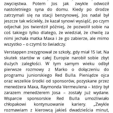
zwycięstwa. Potem Jos jak zwykle odwoził
nastoletniego syna do domu. Kiedy po drodze
zatrzymali się na stacji benzynowej, Jos nadal był
jeszcze tak wściekły, że kazał synowi wysiąść, po czym
odjechał. Jos twierdził później, że pozwolił sobie na
coś ta
kiego tylko dlatego, że wiedział, że chwilę za
nimi jechała matka Maxa i że go zabierze, ale mimo
wszystko – o czymś to świadczy.
Verstappen zrezygnował ze szkoły, gdy miał 15 lat. Na
sku
tek startów w całej Europie narobił sobie zbyt
dużych zaległo
ści. W tym samym wieku odbył
pierwsze rozmowy z Marko o dołączeniu do
programu juniorskiego Red Bulla. Pieniądze ojca
oraz wszelkie środki od sponsorów, pozyskane przez
me
nedżera Maxa, Raymonda Vermeulena – który był
zarazem menedżerem Josa – zostały już wydane.
Wsparcie sponsorskie Red Bulla umożliwiało
chłopakowi kontynuowanie kariery. „Zwykle
rozmawiam z kierowcą jakieś dwadzieścia minut,