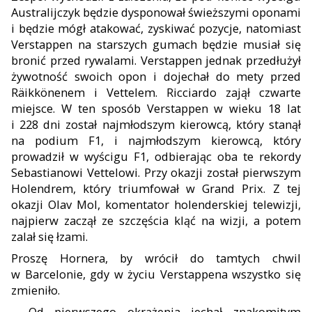
Australijczyk będzie dysponował świeższymi oponami
i będzie mógł atakować, zyskiwać pozycje, natomiast
Verstappen na starszych gumach będzie musiał się
bronić przed rywalami. Verstappen jednak przedłużył
żywotność swoich opon i dojechał do mety przed
Räikkönenem i Vettelem. Ricciardo zajął czwarte
miejsce. W ten sposób Verstappen w wieku 18 lat
i 228 dni został
najmłodszym kierowcą, który stanął
na podium F1, i najmłodszym kierowcą, który
prowadził w wyścigu F1, odbierając oba te rekordy
Sebastianowi Vettelowi. Przy okazji został pierwszym
Holendrem, który triumfował w Grand Prix. Z tej
okazji Olav Mol, komentator holenderskiej telewizji,
naj
pierw zaczął ze szczęścia kląć na wizji, a potem
zalał się łzami.
Proszę Hornera, by wrócił do tamtych chwil
w Barcelonie, gdy w życiu Verstappena wszystko się
zmieniło.
– Od pierwszego okrążenia jechał znakomitym