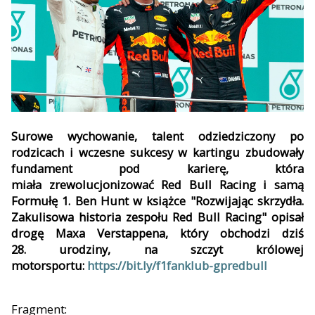
Surowe wychowanie, talent odziedziczony po
rodzicach i wczesne sukcesy w kartingu zbudowały
fundament pod karierę, która
miał
a
zrewolucjonizować Red Bull Racing i samą
Formułę 1.
Ben Hun
t w książce
"Rozwijając skrzydła.
Zaku
lisowa historia zespołu Red Bull Racing"
opisał
drogę Maxa
Vers
tappena, który obchodzi dziś
28.
u
rodziny,
na szczyt królowej
motorsportu
:
https://bit.ly/f1fanklub-gpredbull
Fragment: