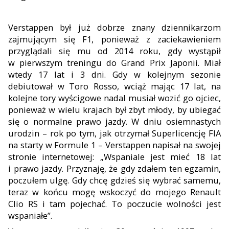
Verstappen był już dobrze znany dziennikarzom
zajmującym się F1, ponieważ z zaciekawieniem
przyglądali się mu od 2014 roku, gdy wystąpił
w pierwszym treningu do Grand Prix Japonii. Miał
wtedy 17 lat i 3 dni. Gdy w kolejnym sezonie
debiutował w Toro Rosso, wciąż mając 17 lat, na
kolejne tory wyścigowe nadal musiał wozić go ojciec,
ponieważ w wielu krajach był zbyt młody, by ubiegać
się o normalne prawo jazdy. W dniu osiemna
stych
urodzin – rok po tym, jak otrzymał Superlicencję FIA
na starty w Formule 1 – Verstappen napisał na swojej
stronie inter
netowej: „Wspaniale jest mieć 18 lat
i prawo jazdy. Przyznaję, że gdy zdałem ten egzamin,
poczułem ulgę. Gdy chcę gdzieś się wy
brać samemu,
teraz w końcu mogę wskoczyć do mojego Renault
Clio RS i tam pojechać. To poczucie wolności jest
wspaniałe”.