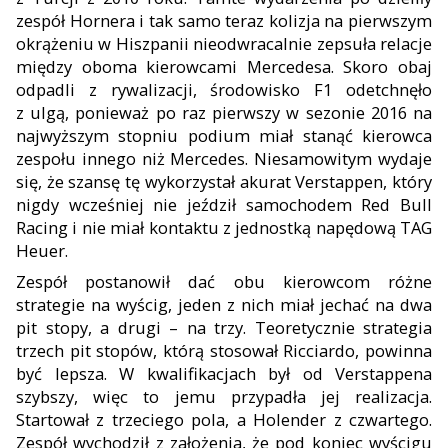
zespół Hornera i tak samo teraz kolizja na pierwszym
okrążeniu w Hiszpanii nieodwracalnie zepsuła relacje
między oboma kierowca
mi Mercedesa. Skoro obaj
odpadli z rywaliza
cji, środowisko F1 odetchnęło
z ulgą, ponieważ po raz pierw
szy w sezonie 2016 na
najwyższym stopniu podium miał stanąć kierowca
zespołu innego niż Mercedes. Niesamowitym w
yda
je
się, że szansę tę wykorzystał akurat Verstappen, który
nigdy wcześniej nie jeździł samochodem Red Bull
Racing i nie miał kontaktu z jednostką napędową TAG
Heuer.
Zespół postanowił dać obu kierowcom różne
strategie na wy
ścig, jeden z nich miał jechać na dwa
pit stopy, a drugi – na trzy. Teoretycznie strategia
trzech pit stopów, którą stosował Ricciardo, powinna
być lepsza. W kwalifikacjach był od Verstappena
szyb
szy, więc to jemu przypadła jej realizacja.
Startował z trzeciego pola, a Holender z czwartego.
Zespół wychodził z założenia, że pod koniec wyścigu