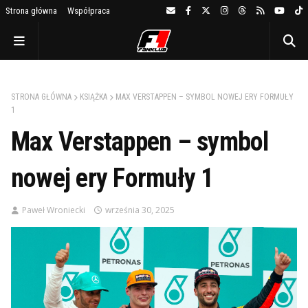
Strona główna
Współpraca
STRONA GŁÓWNA
KSIĄŻKA
MAX VERSTAPPEN – SYMBOL NOWEJ ERY FORMUŁY
1
Max Verstappen – symbol
nowej ery Formuły 1
Paweł Wroniecki
września 30, 2025