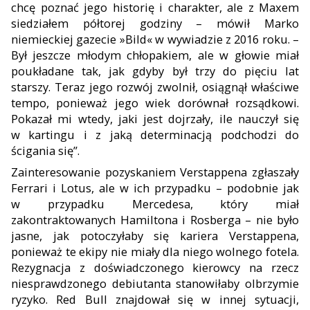
chcę poznać jego historię i charakter, ale z Maxem
siedziałem pół
torej godziny – mówił Marko
niemieckiej gazecie »Bild« w wy
wiadzie z 2016 roku. –
Był jeszcze młodym chłopakiem, ale w głowie miał
poukładane tak, jak gdyby był trzy do pięciu lat
starszy. Teraz jego rozwój zwolnił, osiągnął właściwe
tempo, ponieważ jego wiek dorównał rozsądkowi.
Pokazał mi wtedy, jaki jest dojrzały
, ile nauczył się
w kartingu i z jaką determina
cją podchodzi do
ścigania się”.
Zainteresowanie pozyskaniem Verstappena zgłaszały
Ferra
ri i Lotus, ale w ich przypadku – podobnie jak
w przypadku Mercedesa, który miał
zakontraktowanych Hamiltona i Ros
berga – nie było
jasne, jak potoczyłaby się kariera Verstappe
na,
ponieważ te ekipy nie miały dla niego wolnego fotela.
Re
zygnacja z doświadczonego ki
erowcy na rzecz
niesprawdzonego debiutanta stanowiłaby olbrzymie
ryzyko. Red Bull znajdował się w innej sytuacji,