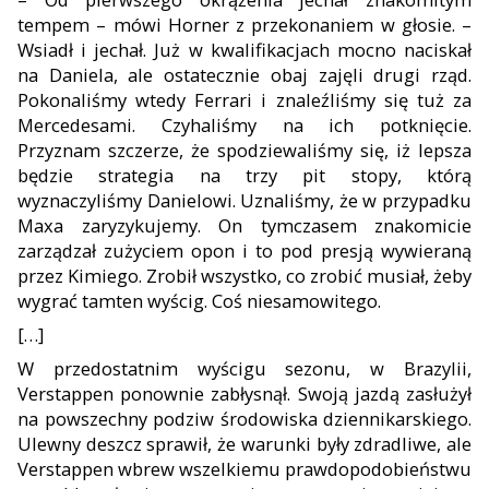
tempem – mówi Horner z przekonaniem w głosie. –
Wsiadł i jechał. Już w kwalifikacjach mocno naciskał
na Daniela, ale ostatecznie obaj zajęli drugi rząd.
Pokonaliśmy wtedy Ferrari i znaleźliśmy się tuż za
Mercedesami. Czyhaliśmy na ich potknięcie.
Przy
znam szczerze, że spodziewaliśmy się, iż lepsza
będzie strategia na trzy pit stopy, którą
wyznaczyliśmy Danielowi. Uznaliśmy, że w przypadku
Maxa zaryzykujemy. On tymczasem znakomi
cie
zarządzał zużyciem opon i to pod presją wywieraną
przez Kimiego. Zrobił wszystko, co zrobić musiał, żeby
wygrać tamten wyścig. Coś niesamowitego.
[
…
]
W przedostatnim wyścigu sezonu, w Brazylii,
Verstappen po
nownie zabłysnął. Swoją jazdą zasłużył
na powszechny podziw środowiska dziennikarskiego.
Ulewny deszcz sprawił, że wa
runki były zdradliwe, ale
Verstappen wbrew wszelkiemu praw
dopodobieństwu