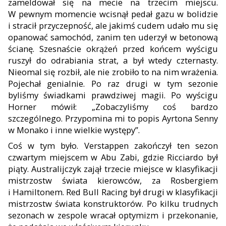
zameldował się na mecie na trzecim miejscu.
W pewnym momencie wcisnął pedał gazu w bolidzie
i stracił przyczepność, ale jakimś cudem udało mu się
opanować samo
chód, zanim ten uderzył w betonową
ścianę. Szesnaście okrążeń przed końcem wyścigu
ruszył do odrabiania strat, a był wtedy czternasty.
Nieomal się rozbił, ale nie zrobiło to na nim wrażenia.
Pojechał genialnie. Po raz drugi w tym sezonie
byliśmy świadkami prawdziwej magii. Po wyścigu
Horner mówił: „Zobaczyliśmy coś bardzo
szczególnego. Przypomina mi to popis Ayrtona Senny
w Mona
ko i inne wielkie występy”.
Coś w tym było. Verstappen zakoń
czył ten sezon
czwartym miejscem w Abu Zabi, gdzie Ricciardo był
piąty. Australijczyk zajął trzecie miejsce w klasyfikacji
mi
strzostw świata kierowców, za Rosbergiem
i Hamiltonem. Red Bull Racing był drugi w klasyfikacji
mistrzostw świata konstruk
torów. Po kilku trudnych
sezonach w zespole wracał optymizm i przekonanie,