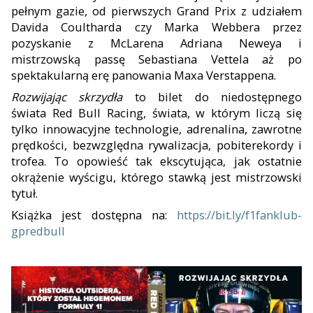
pełnym gazie
,
od pierwszych Grand Prix z udziałem
Davida Coultharda czy Marka Webbera przez
pozyskanie z McLarena Adriana Neweya i
mistrzowską passę Sebastiana Vettela aż po
spektakularną erę panowania Maxa Verstappena.
Rozwijając skrzydła
to bilet do
niedostępnego
świata
Red Bull Racing,
świata, w którym liczą się
tylko
innowacyjn
e
technologi
e
, adrenalin
a
, zawrotne
prędkości, bezwzględn
a
rywalizacj
a
, pobit
e
rekord
y
i
trofe
a
.
T
o opowieść
tak
ekscytująca, jak ostatnie
okrążenie wyścigu, którego stawką
jest mistrzowski
tytuł.
Książka jest dostępna na
:
https://bit.ly/f1fanklub-
gpredbull