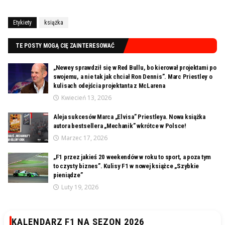
Etykiety
książka
TE POSTY MOGĄ CIĘ ZAINTERESOWAĆ
„Newey sprawdził się w Red Bullu, bo kierował projektami po
swojemu, a nie tak jak chciał Ron Dennis”. Marc Priestley o
kulisach odejścia projektanta z McLarena
Kwiecień 13, 2026
Aleja sukcesów Marca „Elvisa” Priestleya. Nowa książka
autora bestsellera „Mechanik” wkrótce w Polsce!
Marzec 17, 2026
„F1 przez jakieś 20 weekendów w roku to sport, a poza tym
to czysty biznes”. Kulisy F1 w nowej książce „Szybkie
pieniądze”
Luty 19, 2026
KALENDARZ F1 NA SEZON 2026