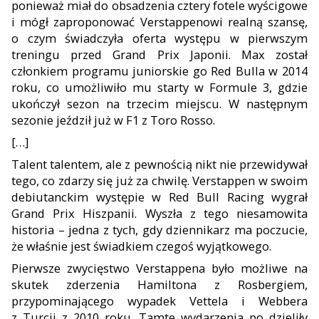
ponieważ miał do obsadzenia cztery fotele wyścigowe
i mógł zaproponować Verstappenowi realną szansę,
o czym świadczyła oferta występu w pierwszym
treningu przed Grand Prix Japonii. Max został
członkiem programu juniorskie go Red Bulla w 2014
roku, co umożliwiło mu starty w Formule 3, gdzie
ukończył sezon na trzecim miejscu. W następnym
sezo
nie jeździł już w F1 z Toro Rosso.
[
…
]
Talent talentem, ale z pewnością nikt nie przewidywał
tego, co zdarzy się już za chwilę. Verstappen w swoim
debiutanckim występie w Red Bull Racing wygrał
Grand Prix Hiszpanii. Wy
szła z tego niesamowita
historia – jedna z tych, gdy dziennikarz ma poczucie,
że właśnie jest świadkiem czegoś wyjątkowego.
Pierwsze zwycięstwo Verstappena było możliwe na
skutek zderzenia Hamiltona z Rosbergiem,
przypominającego wypadek
Vettela i Webbera
z Turcji z 2010 roku. Tamte wydarzenia po dzieliły