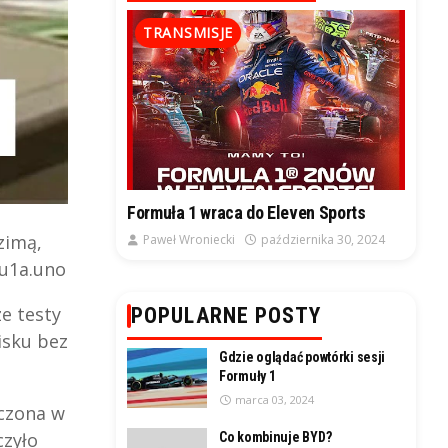
TRANSMISJE
Formuła 1 wraca do Eleven Sports
zimą,
Paweł Wroniecki
października 30, 2024
mu1a.uno
ze testy
POPULARNE POSTY
isku bez
Gdzie oglądać powtórki sesji
Formuły 1
marca 03, 2024
iczona w
czyło
Co kombinuje BYD?