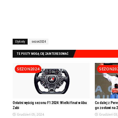
Etykiety
sezon2024
TE POSTY MOGĄ CIĘ ZAINTERESOWAĆ
SEZON2024
SEZON20
Ostatni wyścig sezonu F1 2024: Wielki finał w Abu
Co dalej z Per
Zabi
go zostawi na 
Grudzień 05, 2024
Grudzień 03