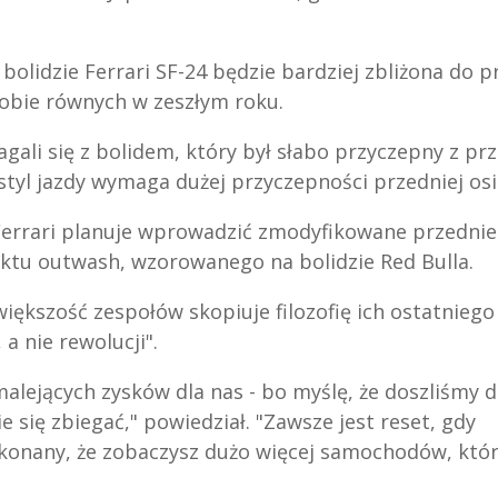
bolidzie Ferrari SF-24 będzie bardziej zbliżona do p
sobie równych w zeszłym roku.
ali się z bolidem, który był słabo przyczepny z pr
styl jazdy wymaga dużej przyczepności przedniej osi
 Ferrari planuje wprowadzić zmodyfikowane przednie
ektu outwash, wzorowanego na bolidzie Red Bulla.
większość zespołów skopiuje filozofię ich ostatniego
a nie rewolucji".
malejących zysków dla nas - bo myślę, że doszliśmy 
ie się zbiegać," powiedział. "Zawsze jest reset, gdy
ekonany, że zobaczysz dużo więcej samochodów, któ