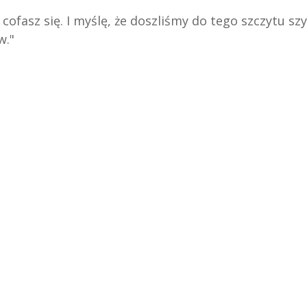
 cofasz się. I myślę, że doszliśmy do tego szczytu szy
w."