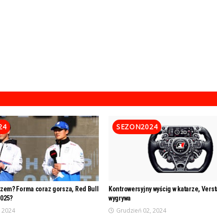
24
SEZON2024
ezem? Forma coraz gorsza, Red Bull
Kontrowersyjny wyścig w katarze, Vers
2025?
wygrywa
, 2024
Grudzień 02, 2024