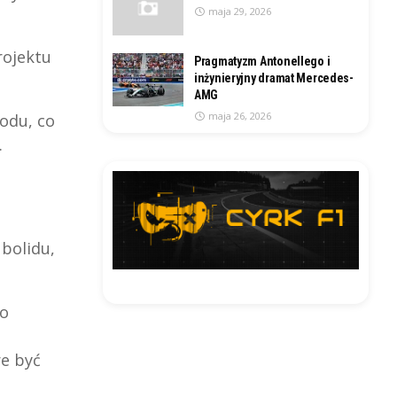
maja 29, 2026
rojektu
Pragmatyzm Antonellego i
inżynieryjny dramat Mercedes-
AMG
maja 26, 2026
zodu, co
.
 bolidu,
do
re być