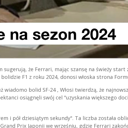
ugerują, że Ferrari, mając szansę na świeży start 
bolidzie F1 z roku 2024, donosi włoska strona For
 już wiadomo bolid SF-24 , Włosi twierdzą, że najnows
ektanci osiągnęli swój cel "uzyskania większego doc
.
em i pół dziesiątym sekundy". Ta liczba została obl
Grand Prix Japonii we wrześniu, gdzie Ferrari zakoń