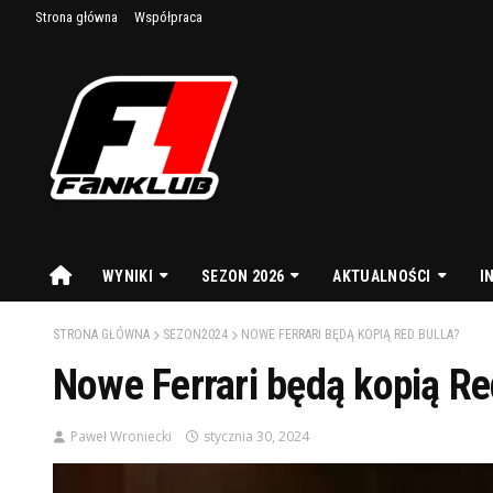
Strona główna
Współpraca
WYNIKI
SEZON 2026
AKTUALNOŚCI
I
STRONA GŁÓWNA
SEZON2024
NOWE FERRARI BĘDĄ KOPIĄ RED BULLA?
Nowe Ferrari będą kopią Re
Paweł Wroniecki
stycznia 30, 2024