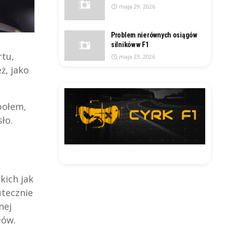
maja 29, 2026
Problem nierównych osiągów
silników w F1
tu,
maja 23, 2026
ż, jako
połem,
ło.
kich jak
utecznie
nej
łów.