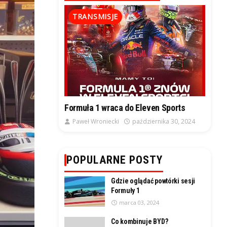
TRANSMISJE
Formuła 1 wraca do Eleven Sports
Paweł Wroniecki
października 30, 2024
POPULARNE POSTY
Gdzie oglądać powtórki sesji
Formuły 1
marca 03, 2024
Co kombinuje BYD?