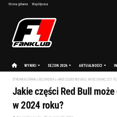
Strona główna
Współpraca
WYNIKI
SEZON 2026
AKTUALNOŚCI
I
STRONA GŁÓWNA
SEZON2024
JAKIE CZĘŚCI RED BULL MOŻE ODDAĆ, CZY TE
Jakie części Red Bull może 
w 2024 roku?