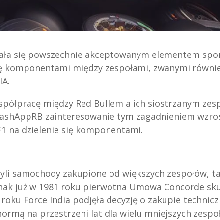
ała się powszechnie akceptowanym elementem spor
się komponentami między zespołami, zwanymi równie
IA.
 współpracę między Red Bullem a ich siostrzanym zes
aCashAppRB zainteresowanie tym zagadnieniem wzros
F1 na dzielenie się komponentami.
zyli samochody zakupione od większych zespołów, ta
ednak już w 1981 roku pierwotna Umowa Concorde sk
roku Force India podjęła decyzję o zakupie technicz
ormą na przestrzeni lat dla wielu mniejszych zespo