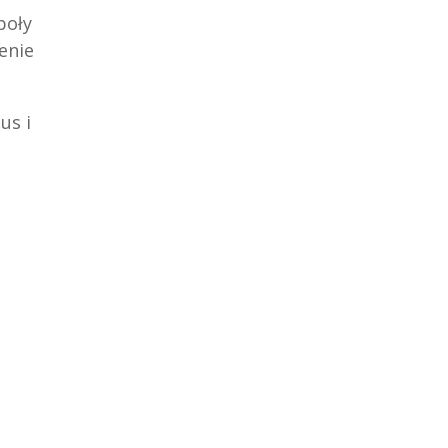
poły
enie
us i