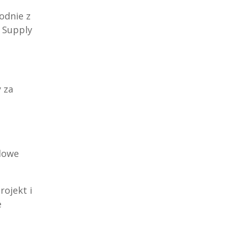
odnie z
 Supply
 za
dowe
ojekt i
e