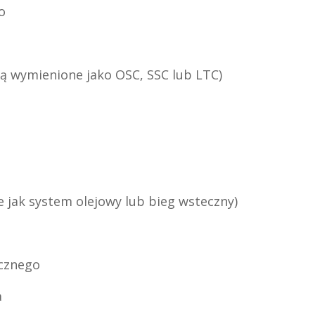
o
 wymienione jako OSC, SSC lub LTC)
 jak system olejowy lub bieg wsteczny)
icznego
a