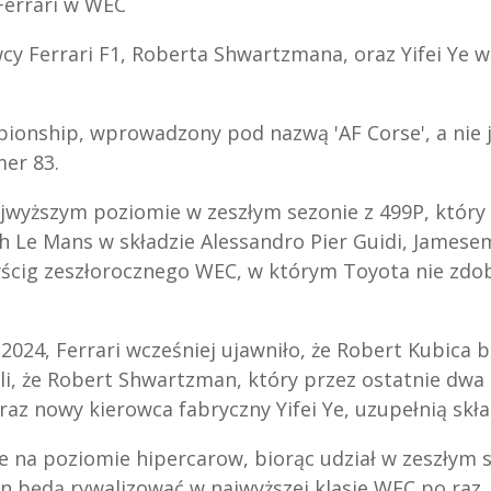
Ferrari w WEC
y Ferrari F1, Roberta Shwartzmana, oraz Yifei Ye w
ionship, wprowadzony pod nazwą 'AF Corse', a nie 
mer 83.
jwyższym poziomie w zeszłym sezonie z 499P, który
h Le Mans w składzie Alessandro Pier Guidi, Jamese
wyścig zeszłorocznego WEC, w którym Toyota nie zdo
2024, Ferrari wcześniej ujawniło, że Robert Kubica 
i, że Robert Shwartzman, który przez ostatnie dwa
raz nowy kierowca fabryczny Yifei Ye, uzupełnią skła
 na poziomie hipercarow, biorąc udział w zeszłym 
an będą rywalizować w najwyższej klasie WEC po raz