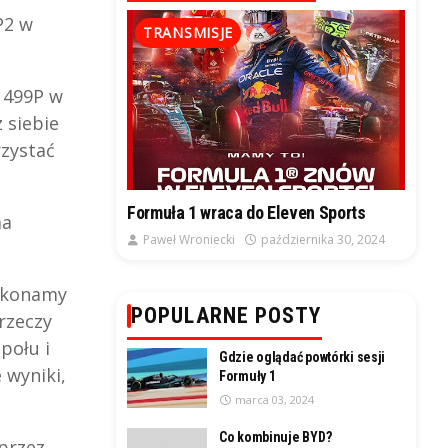
P2 w
TRANSMISJE
i 499P w
 siebie
rzystać
Formuła 1 wraca do Eleven Sports
ma
Paweł Wroniecki
października 30, 2024
wykonamy
POPULARNE POSTY
rzeczy
połu i
Gdzie oglądać powtórki sesji
 wyniki,
Formuły 1
marca 03, 2024
Co kombinuje BYD?
przez