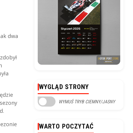
jak dwa
 zdobył
m
była
WYGLĄD STRONY
będzie
WYMUŚ TRYB CIEMNY/JASNY
 sezony
d.
sezonie
WARTO POCZYTAĆ