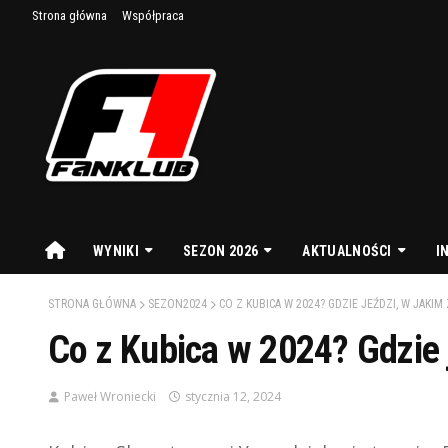
Strona główna
Współpraca
WYNIKI
SEZON 2026
AKTUALNOŚCI
I
STRONA GŁÓWNA
SEZON2024
CO Z KUBICA W 2024? GDZIE JEŹDZI, W JAKIM
Co z Kubica w 2024? Gdzie 
Paweł Wroniecki
stycznia 12, 2024