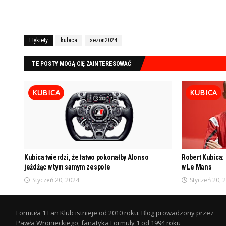
Etykiety
kubica
sezon2024
TE POSTY MOGĄ CIĘ ZAINTERESOWAĆ
KUBICA
KUBICA
Kubica twierdzi, że łatwo pokonałby Alonso
Robert Kubica: 
jeżdżąc w tym samym zespole
w Le Mans
Styczeń 20, 2024
Styczeń 20, 
Formuła 1 Fan Klub istnieje od 2010 roku. Blog prowadzony przez
Pawła Wronieckiego, fanatyka Formuły 1 od 1994 roku