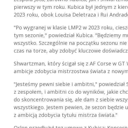
pierwszy w tym roku. Kubica był jednym z kie
2023 roku, obok Louisa Deletraza i Rui Andrad
"Po wygranej w klasie LMP2 w 2023 roku, cies
tym sezonie," powiedział Kubica. "Będziemy mu
wszystko. Szczególnie na początku sezonu nie
czas na torze, aby zdobyć kluczowe doświadcz
Shwartzman, który ścigał się z AF Corse w GT 
ambicje zdobycia mistrzostwa świata z nowy
"Jesteśmy pewni siebie i ambitni," powiedzia
z zespołem, i ambitni co do wyników, jakie c
do skoncentrowania się, ale dam z siebie wsz
wszystkiego. Jestem pewien, że sezon będzie
z ambicją zdobycia tytułu mistrza świata."
Orlen przedłużył tez umowę z Kubica: Koncer