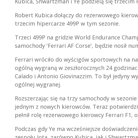
Kubica, Shwartzman i Ye podzielą się trzecim 
Robert Kubica dołączy do rezerwowego kierowc
trzecim hipercarze 499P w tym sezonie.
Trzeci 499P na gridzie World Endurance Champ
samochody 'Ferrari AF Corse', będzie nosił nu
Ferrari wróciło do wyścigów sportowych na na
ogólną wygraną w zeszłorocznych 24 godzinac
Calado i Antonio Giovinazzim. To był jedyny 
ogólnej wygranej.
Rozszerzając się na trzy samochody w sezonie 
jednym z nowych kierowców. Teraz potwierdzil
pełnił rolę rezerwowego kierowcy Ferrari F1, o
Podczas gdy Ye ma wcześniejsze doświadczenie
zespołu Jota, zarówno Kubica, jak i Shwartzm