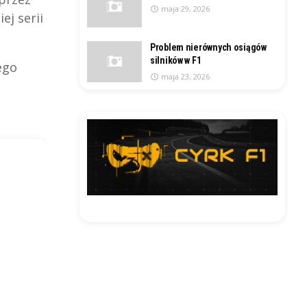
maja 29, 2026
ej serii
Problem nierównych osiągów
silników w F1
ego
maja 23, 2026