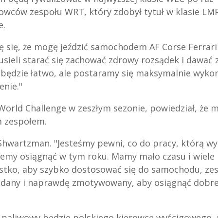
rowców zespołu WRT, który zdobył tytuł w klasie LM
e.
zę się, że mogę jeździć samochodem AF Corse Ferrar
sieli starać się zachować zdrowy rozsądek i dawać z
 będzie łatwo, ale postaramy się maksymalnie wyko
enie."
World Challenge w zeszłym sezonie, powiedział, że 
m zespołem.
ł Shwartzman. "Jesteśmy pewni, co do pracy, którą 
hcemy osiągnąć w tym roku. Mamy mało czasu i wiele 
ystko, aby szybko dostosować się do samochodu, zes
 udany i naprawdę zmotywowany, aby osiągnąć dobre
n paliwowy będzie polskiego kierowcę wyścigowego, 