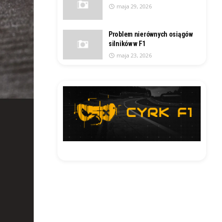
maja 29, 2026
Problem nierównych osiągów
silników w F1
maja 23, 2026