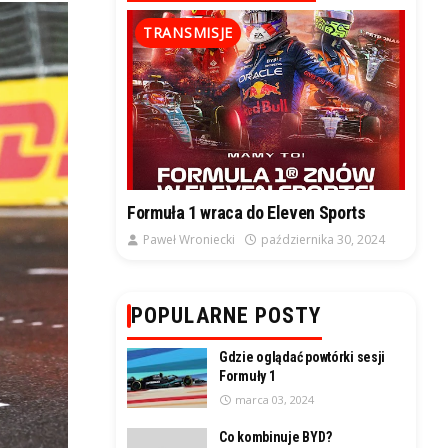
TRANSMISJE
Formuła 1 wraca do Eleven Sports
Paweł Wroniecki
października 30, 2024
POPULARNE POSTY
Gdzie oglądać powtórki sesji
Formuły 1
marca 03, 2024
Co kombinuje BYD?