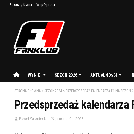
Strona główna
Współpraca
WYNIKI
SEZON 2026
AKTUALNOŚCI
I
STRONA GŁÓWNA
SEZON2024
PRZEDSPRZEDAŻ KALENDARZA F1 NA SEZON 2
Przedsprzedaż kalendarza 
Paweł Wroniecki
grudnia 04, 2023