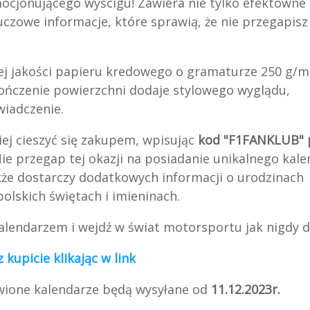
ocjonującego wyścigu! Zawiera nie tylko efektowne 
luczowe informacje, które sprawią, że nie przegapisz
ej jakości papieru kredowego o gramaturze 250 g/m
kończenie powierzchni dodaje stylowego wyglądu,
wiadczenie.
iej cieszyć się zakupem, wpisując
kod "F1FANKLUB" 
ie przegap tej okazji na posiadanie unikalnego kale
także dostarczy dodatkowych informacji o urodzinach
lskich świętach i imieninach.
alendarzem i wejdź w świat motorsportu jak nigdy d
 kupicie klikając w link
wione kalendarze będą wysyłane od
11.12.2023r.