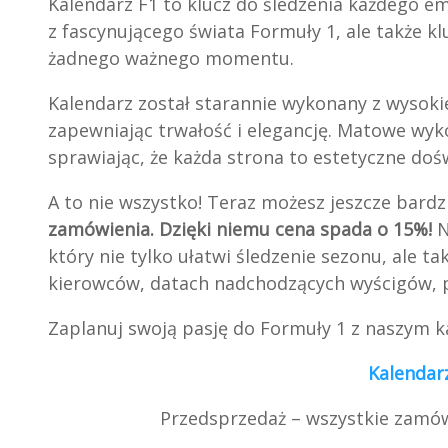
Kalendarz F1 to klucz do śledzenia każdego em
z fascynującego świata Formuły 1, ale także k
żadnego ważnego momentu.
Kalendarz został starannie wykonany z wysoki
zapewniając trwałość i elegancję. Matowe wy
sprawiając, że każda strona to estetyczne doś
A to nie wszystko! Teraz możesz jeszcze bardz
zamówienia. Dzięki niemu cena spada o 15%!
N
który nie tylko ułatwi śledzenie sezonu, ale 
kierowców, datach nadchodzących wyścigów, po
Zaplanuj swoją pasję do Formuły 1 z naszym k
Kalendarz
Przedsprzedaż – wszystkie zamó