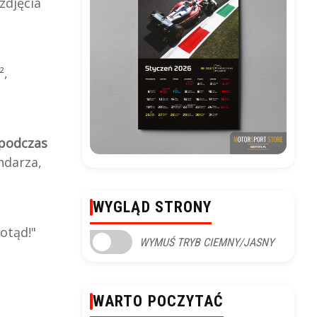
zdjęcia
²,
podczas
ndarza,
WYGLĄD STRONY
otąd!"
WYMUŚ TRYB CIEMNY/JASNY
WARTO POCZYTAĆ