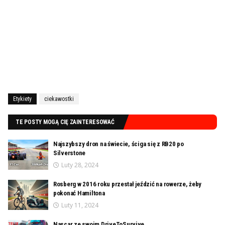
Etykiety
ciekawostki
TE POSTY MOGĄ CIĘ ZAINTERESOWAĆ
Najszybszy dron na świecie, ściga się z RB20 po
Silverstone
Luty 28, 2024
Rosberg w 2016 roku przestał jeździć na rowerze, żeby
pokonać Hamiltona
Luty 11, 2024
Nascar ze swoim DriveToSurvive