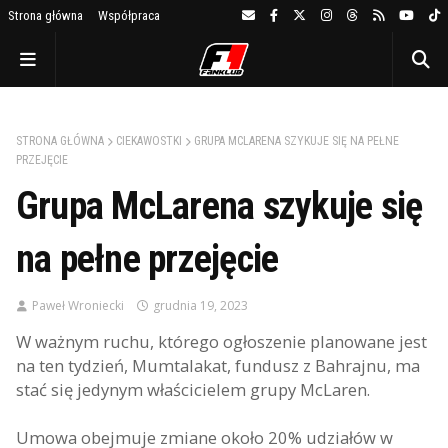
Strona główna
Współpraca
STRONA GŁÓWNA
CIEKAWOSTKI
GRUPA MCLARENA SZYKUJE SIĘ NA PEŁNE
PRZEJĘCIE
Grupa McLarena szykuje się
na pełne przejęcie
Paweł Wroniecki
grudnia 19, 2023
W ważnym ruchu, którego ogłoszenie planowane jest
na ten tydzień, Mumtalakat, fundusz z Bahrajnu, ma
stać się jedynym właścicielem grupy McLaren.
Umowa obejmuje zmiane około 20% udziałów w