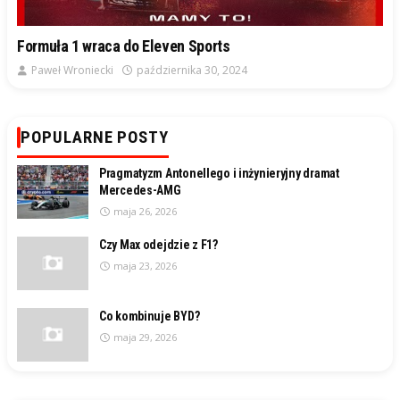
Formuła 1 wraca do Eleven Sports
Paweł Wroniecki
października 30, 2024
POPULARNE POSTY
Pragmatyzm Antonellego i inżynieryjny dramat
Mercedes-AMG
maja 26, 2026
Czy Max odejdzie z F1?
maja 23, 2026
Co kombinuje BYD?
maja 29, 2026