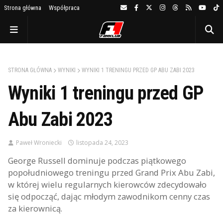
Strona główna
Współpraca
STRONA GŁÓWNA
WYNIKI
WYNIKI 1 TRENINGU PRZED GP ABU ZABI 2023
Wyniki 1 treningu przed GP
Abu Zabi 2023
Paweł Wroniecki
listopada 24, 2023
George Russell dominuje podczas piątkowego
popołudniowego treningu przed Grand Prix Abu Zabi,
w której wielu regularnych kierowców zdecydowało
się odpocząć, dając młodym zawodnikom cenny czas
za kierownicą.