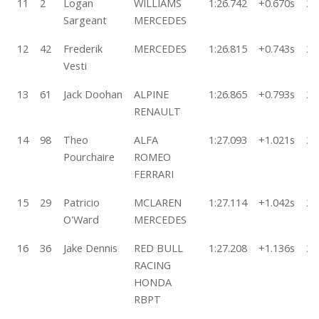
11
2
Logan
WILLIAMS
1:26.742
+0.670s
27
Sargeant
MERCEDES
12
42
Frederik
MERCEDES
1:26.815
+0.743s
27
Vesti
13
61
Jack Doohan
ALPINE
1:26.865
+0.793s
23
RENAULT
14
98
Theo
ALFA
1:27.093
+1.021s
20
Pourchaire
ROMEO
FERRARI
15
29
Patricio
MCLAREN
1:27.114
+1.042s
23
O'Ward
MERCEDES
16
36
Jake Dennis
RED BULL
1:27.208
+1.136s
24
RACING
HONDA
RBPT