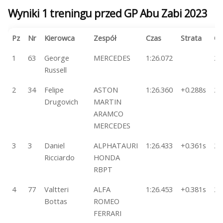
Wyniki 1 treningu przed GP Abu Zabi 2023
Pz
Nr
Kierowca
Zespół
Czas
Strata
Ok
1
63
George
MERCEDES
1:26.072
26
Russell
2
34
Felipe
ASTON
1:26.360
+0.288s
26
Drugovich
MARTIN
ARAMCO
MERCEDES
3
3
Daniel
ALPHATAURI
1:26.433
+0.361s
26
Ricciardo
HONDA
RBPT
4
77
Valtteri
ALFA
1:26.453
+0.381s
21
Bottas
ROMEO
FERRARI