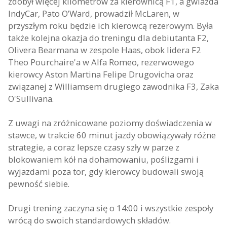
zdobył więcej kilometrów za kierownicą F1, a gwiazda
IndyCar, Pato O’Ward, prowadził McLaren, w
przyszłym roku będzie ich kierowcą rezerowym. Była
także kolejna okazja do treningu dla debiutanta F2,
Olivera Bearmana w zespole Haas, obok lidera F2
Theo Pourchaire'a w Alfa Romeo, rezerwowego
kierowcy Aston Martina Felipe Drugovicha oraz
związanej z Williamsem drugiego zawodnika F3, Zaka
O'Sullivana.
Z uwagi na zróżnicowane poziomy doświadczenia w
stawce, w trakcie 60 minut jazdy obowiązywały różne
strategie, a coraz lepsze czasy szły w parze z
blokowaniem kół na dohamowaniu, poślizgami i
wyjazdami poza tor, gdy kierowcy budowali swoją
pewność siebie.
Drugi trening zaczyna się o 14:00 i wszystkie zespoły
wrócą do swoich standardowych składów.