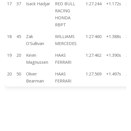
17
37
Isack Hadjar
RED BULL
1:27.244
+1.172s
20
RACING
HONDA
RBPT
18
45
Zak
WILLIAMS
1:27.460
+1.388s
28
O'Sullivan
MERCEDES
19
20
Kevin
HAAS
1:27.462
+1.390s
26
Magnussen
FERRARI
20
50
Oliver
HAAS
1:27.569
+1.497s
24
Bearman
FERRARI