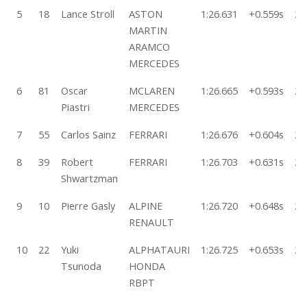
5
18
Lance Stroll
ASTON
1:26.631
+0.559s
21
MARTIN
ARAMCO
MERCEDES
6
81
Oscar
MCLAREN
1:26.665
+0.593s
25
Piastri
MERCEDES
7
55
Carlos Sainz
FERRARI
1:26.676
+0.604s
24
8
39
Robert
FERRARI
1:26.703
+0.631s
25
Shwartzman
9
10
Pierre Gasly
ALPINE
1:26.720
+0.648s
26
RENAULT
10
22
Yuki
ALPHATAURI
1:26.725
+0.653s
27
Tsunoda
HONDA
RBPT