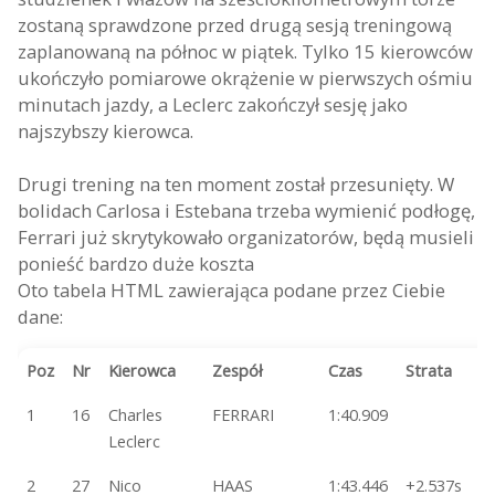
zostaną sprawdzone przed drugą sesją treningową
zaplanowaną na północ w piątek. Tylko 15 kierowców
ukończyło pomiarowe okrążenie w pierwszych ośmiu
minutach jazdy, a Leclerc zakończył sesję jako
najszybszy kierowca.
Drugi trening na ten moment został przesunięty. W
bolidach Carlosa i Estebana trzeba wymienić podłogę,
Ferrari już skrytykowało organizatorów, będą musieli
ponieść bardzo duże koszta
Oto tabela HTML zawierająca podane przez Ciebie
dane:
Poz
Nr
Kierowca
Zespół
Czas
Strata
O
1
16
Charles
FERRARI
1:40.909
4
Leclerc
2
27
Nico
HAAS
1:43.446
+2.537s
4