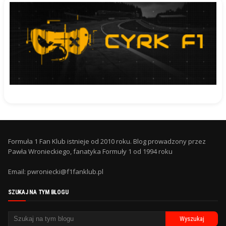
Formuła 1 Fan Klub istnieje od 2010 roku. Blog prowadzony przez
Pawła Wronieckiego, fanatyka Formuły 1 od 1994 roku
Email: pwroniecki@f1fanklub.pl
SZUKAJ NA TYM BLOGU