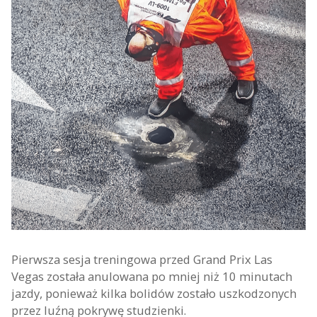
Pierwsza sesja treningowa przed Grand Prix Las
Vegas została anulowana po mniej niż 10 minutach
jazdy, ponieważ kilka bolidów zostało uszkodzonych
przez luźną pokrywę studzienki.