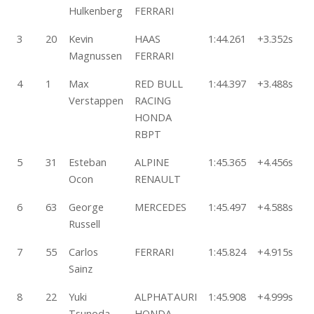
Hulkenberg
FERRARI
3
20
Kevin
HAAS
1:44.261
+3.352s
4
Magnussen
FERRARI
4
1
Max
RED BULL
1:44.397
+3.488s
4
Verstappen
RACING
HONDA
RBPT
5
31
Esteban
ALPINE
1:45.365
+4.456s
5
Ocon
RENAULT
6
63
George
MERCEDES
1:45.497
+4.588s
4
Russell
7
55
Carlos
FERRARI
1:45.824
+4.915s
4
Sainz
8
22
Yuki
ALPHATAURI
1:45.908
+4.999s
5
Tsunoda
HONDA