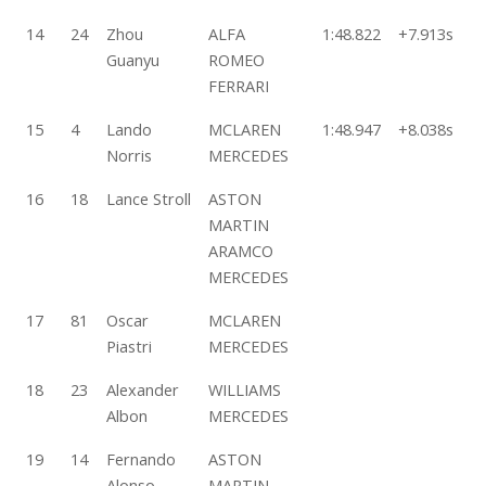
14
24
Zhou
ALFA
1:48.822
+7.913s
5
Guanyu
ROMEO
FERRARI
15
4
Lando
MCLAREN
1:48.947
+8.038s
3
Norris
MERCEDES
16
18
Lance Stroll
ASTON
2
MARTIN
ARAMCO
MERCEDES
17
81
Oscar
MCLAREN
2
Piastri
MERCEDES
18
23
Alexander
WILLIAMS
2
Albon
MERCEDES
19
14
Fernando
ASTON
2
Alonso
MARTIN