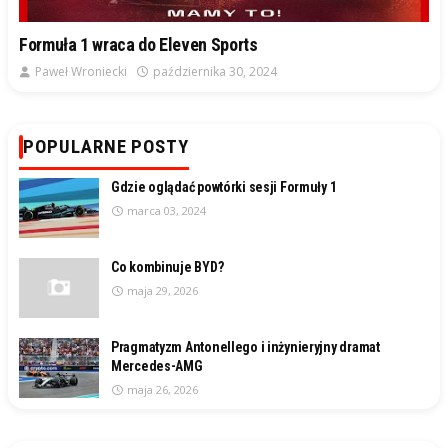
Formuła 1 wraca do Eleven Sports
Paweł Wroniecki
października 30, 2024
POPULARNE POSTY
Gdzie oglądać powtórki sesji Formuły 1
marca 03, 2024
Co kombinuje BYD?
maja 29, 2026
Pragmatyzm Antonellego i inżynieryjny dramat
Mercedes-AMG
maja 26, 2026