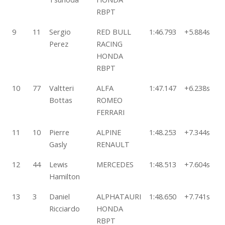
RBPT
9
11
Sergio
RED BULL
1:46.793
+5.884s
4
Perez
RACING
HONDA
RBPT
10
77
Valtteri
ALFA
1:47.147
+6.238s
5
Bottas
ROMEO
FERRARI
11
10
Pierre
ALPINE
1:48.253
+7.344s
5
Gasly
RENAULT
12
44
Lewis
MERCEDES
1:48.513
+7.604s
4
Hamilton
13
3
Daniel
ALPHATAURI
1:48.650
+7.741s
4
Ricciardo
HONDA
RBPT