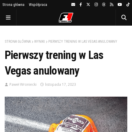
Strona główna
Współpraca
STRONA GŁÓWNA
WYNIKI
PIERWSZY TRENING W LAS VEGAS ANULOWANY
Pierwszy trening w Las
Vegas anulowany
Paweł Wroniecki
listopada 17, 2023