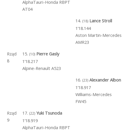
AlphaTauri-Honda RBPT
AT04
14.
Lance Stroll
(18)
1’18.144
Aston Martin-Mercedes
AMR23
Rząd
15.
Pierre Gasly
(10)
8
1’18.217
Alpine-Renault A523
16.
Alexander Albon
(23)
1’18.917
Williams-Mercedes
FW45
Rząd
17.
Yuki Tsunoda
(22)
9
1’18.919
AlphaTauri-Honda RBPT