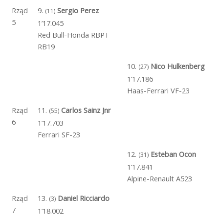
Rząd
9.
Sergio Perez
(11)
5
1’17.045
Red Bull-Honda RBPT
RB19
10.
Nico Hulkenberg
(27)
1’17.186
Haas-Ferrari VF-23
Rząd
11.
Carlos Sainz Jnr
(55)
6
1’17.703
Ferrari SF-23
12.
Esteban Ocon
(31)
1’17.841
Alpine-Renault A523
Rząd
13.
Daniel Ricciardo
(3)
7
1’18.002