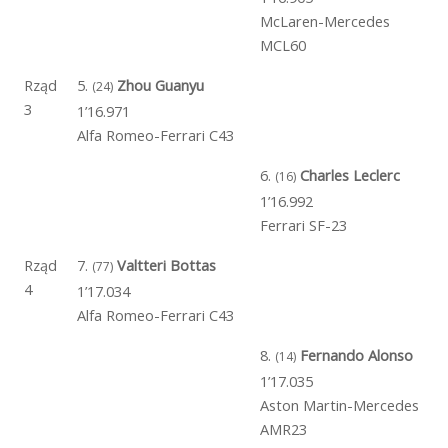
McLaren-Mercedes
MCL60
Rząd
5.
Zhou Guanyu
(24)
3
1’16.971
Alfa Romeo-Ferrari C43
6.
Charles Leclerc
(16)
1’16.992
Ferrari SF-23
Rząd
7.
Valtteri Bottas
(77)
4
1’17.034
Alfa Romeo-Ferrari C43
8.
Fernando Alonso
(14)
1’17.035
Aston Martin-Mercedes
AMR23