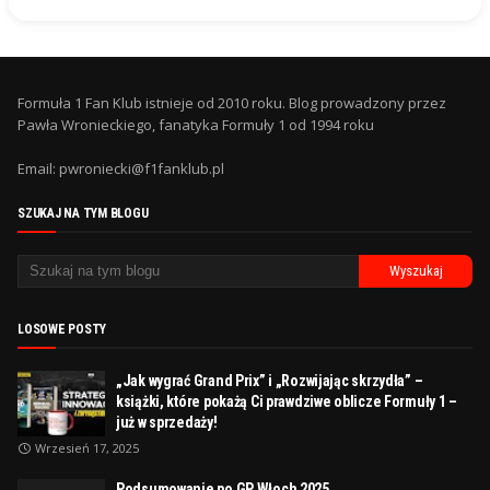
Formuła 1 Fan Klub istnieje od 2010 roku. Blog prowadzony przez
Pawła Wronieckiego, fanatyka Formuły 1 od 1994 roku
Email: pwroniecki@f1fanklub.pl
SZUKAJ NA TYM BLOGU
LOSOWE POSTY
„Jak wygrać Grand Prix” i „Rozwijając skrzydła” –
książki, które pokażą Ci prawdziwe oblicze Formuły 1 –
już w sprzedaży!
Wrzesień 17, 2025
Podsumowanie po GP Włoch 2025