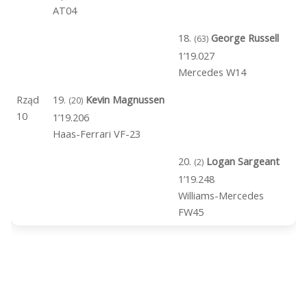
AT04
18.
George Russell
(63)
1’19.027
Mercedes W14
Rząd
19.
Kevin Magnussen
(20)
10
1’19.206
Haas-Ferrari VF-23
20.
Logan Sargeant
(2)
1’19.248
Williams-Mercedes
FW45