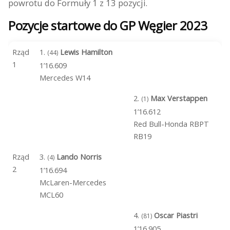
powrotu do Formuły 1 z 13 pozycji.
Pozycje startowe do GP Węgier 2023
Rząd
1.
Lewis Hamilton
(44)
1
1’16.609
Mercedes W14
2.
Max Verstappen
(1)
1’16.612
Red Bull-Honda RBPT
RB19
Rząd
3.
Lando Norris
(4)
2
1’16.694
McLaren-Mercedes
MCL60
4.
Oscar Piastri
(81)
1’16.905