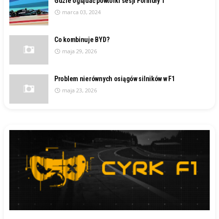
Gdzie oglądać powtórki sesji Formuły 1
marca 03, 2024
Co kombinuje BYD?
maja 29, 2026
Problem nierównych osiągów silników w F1
maja 23, 2026