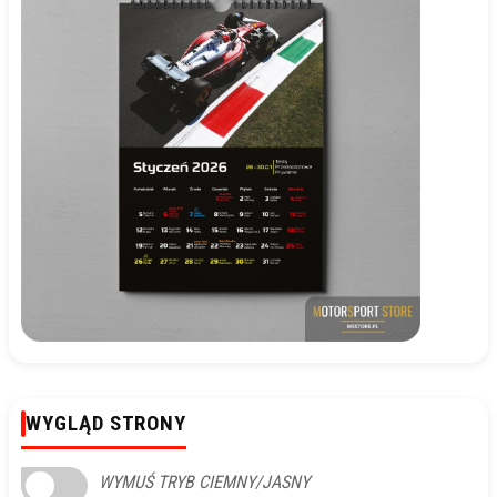
WYGLĄD STRONY
WYMUŚ TRYB CIEMNY/JASNY