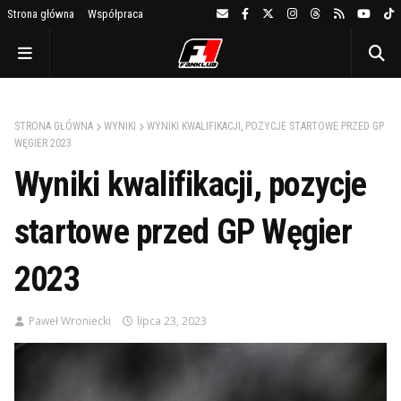
Strona główna
Współpraca
STRONA GŁÓWNA
WYNIKI
WYNIKI KWALIFIKACJI, POZYCJE STARTOWE PRZED GP
WĘGIER 2023
Wyniki kwalifikacji, pozycje
startowe przed GP Węgier
2023
Paweł Wroniecki
lipca 23, 2023