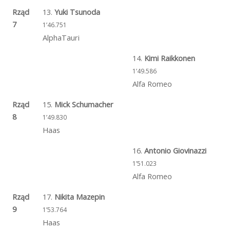
Rząd
13.
Yuki Tsunoda
7
1’46.751
AlphaTauri
14.
Kimi Raikkonen
1’49.586
Alfa Romeo
Rząd
15.
Mick Schumacher
8
1’49.830
Haas
16.
Antonio Giovinazzi
1’51.023
Alfa Romeo
Rząd
17.
Nikita Mazepin
9
1’53.764
Haas