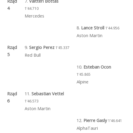
Rząd
7.
Valtteri Bottas
4
1’44.710
Mercedes
8.
Lance Stroll
1’44.956
Aston Martin
Rząd
9.
Sergio Perez
1’45.337
5
Red Bull
10.
Esteban Ocon
1’45.865
Alpine
Rząd
11.
Sebastian Vettel
6
1’46.573
Aston Martin
12.
Pierre Gasly
1’46.641
AlphaTauri