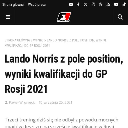
Strona główna
Współpraca
STRONA GŁÓWNA
WYNIKI
LANDO NORRIS Z POLE POSITION, WYNIKI
KWALIFIKACJI DO GP ROSJI 2021
Lando Norris z pole position,
wyniki kwalifikacji do GP
Rosji 2021
Paweł Wroniecki
września 25, 2021
Trzeci trening dziś się nie odbył z powodu mocnych
opadów deszczu, na szczęście kwalifikacje w Rosji