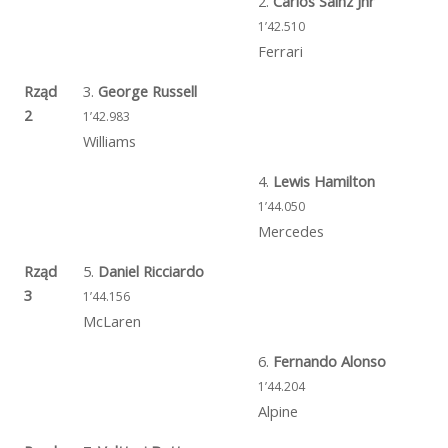
2.
Carlos Sainz Jnr
1’42.510
Ferrari
Rząd
3.
George Russell
2
1’42.983
Williams
4.
Lewis Hamilton
1’44.050
Mercedes
Rząd
5.
Daniel Ricciardo
3
1’44.156
McLaren
6.
Fernando Alonso
1’44.204
Alpine