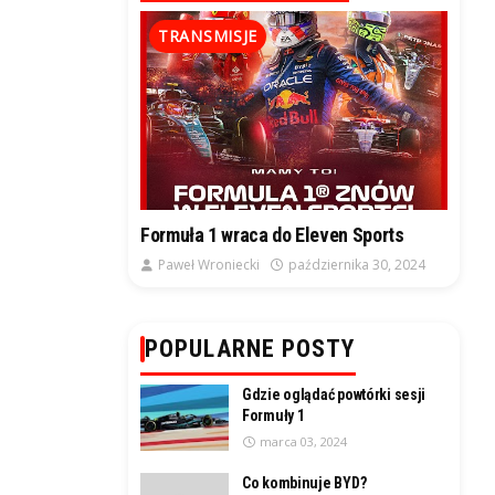
TRANSMISJE
Formuła 1 wraca do Eleven Sports
Paweł Wroniecki
października 30, 2024
POPULARNE POSTY
Gdzie oglądać powtórki sesji
Formuły 1
marca 03, 2024
Co kombinuje BYD?