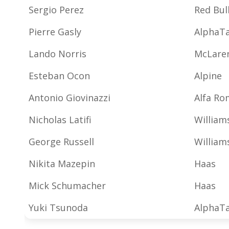
Sergio Perez
Red Bul
Pierre Gasly
AlphaTa
Lando Norris
McLare
Esteban Ocon
Alpine
Antonio Giovinazzi
Alfa R
Nicholas Latifi
William
George Russell
William
Nikita Mazepin
Haas
Mick Schumacher
Haas
Yuki Tsunoda
AlphaTa