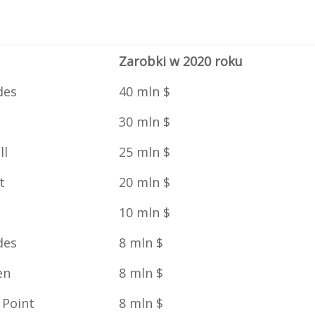
Zarobki w 2020 roku
des
40 mln $
30 mln $
ll
25 mln $
t
20 mln $
10 mln $
des
8 mln $
en
8 mln $
 Point
8 mln $