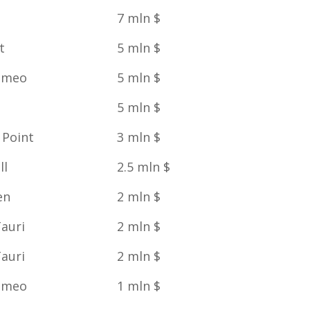
7 mln $
t
5 mln $
omeo
5 mln $
5 mln $
 Point
3 mln $
ll
2.5 mln $
en
2 mln $
auri
2 mln $
auri
2 mln $
omeo
1 mln $