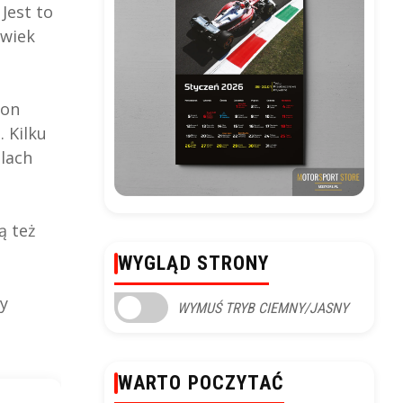
Jest to
lwiek
 on
 Kilku
lach
ą też
WYGLĄD STRONY
y
WYMUŚ TRYB CIEMNY/JASNY
WARTO POCZYTAĆ