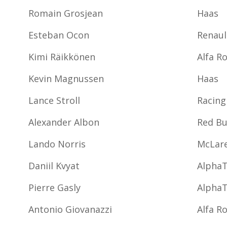
Romain Grosjean
Haas
Esteban Ocon
Renaul
Kimi Räikkönen
Alfa R
Kevin Magnussen
Haas
Lance Stroll
Racing
Alexander Albon
Red Bu
Lando Norris
McLar
Daniil Kvyat
AlphaT
Pierre Gasly
AlphaT
Antonio Giovanazzi
Alfa R