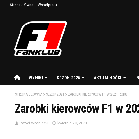
Strona główna
Współpraca
WYNIKI
SEZON 2026
AKTUALNOŚCI
I
STRONA GŁÓWNA
SEZON2021
ZAROBKI KIEROWCÓW F1 W 2021 ROKU
Zarobki kierowców F1 w 20
Paweł Wroniecki
kwietnia 20, 2021