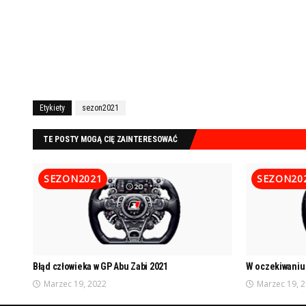
Etykiety
sezon2021
TE POSTY MOGĄ CIĘ ZAINTERESOWAĆ
SEZON2021
SEZON20
Błąd człowieka w GP Abu Zabi 2021
W oczekiwaniu 
Marzec 19, 2022
Marzec 19, 