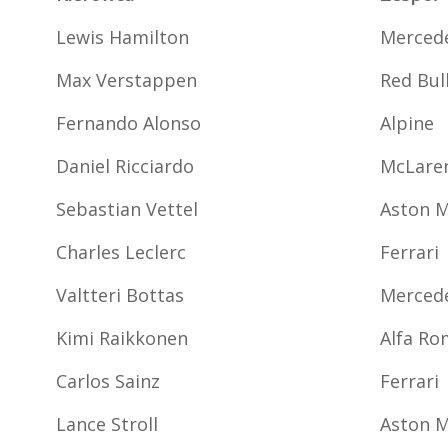
Lewis Hamilton
Merced
Max Verstappen
Red Bul
Fernando Alonso
Alpine
Daniel Ricciardo
McLare
Sebastian Vettel
Aston M
Charles Leclerc
Ferrari
Valtteri Bottas
Merced
Kimi Raikkonen
Alfa R
Carlos Sainz
Ferrari
Lance Stroll
Aston M