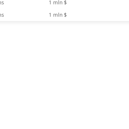
ms
1 mln $
ms
1 mln $