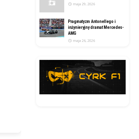
maja 29, 2026
Pragmatyzm Antonellego i
inżynieryjny dramat Mercedes-
AMG
maja 26, 2026