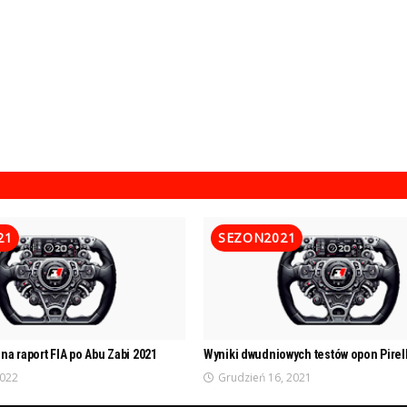
21
SEZON2021
na raport FIA po Abu Zabi 2021
Wyniki dwudniowych testów opon Pirell
2022
Grudzień 16, 2021