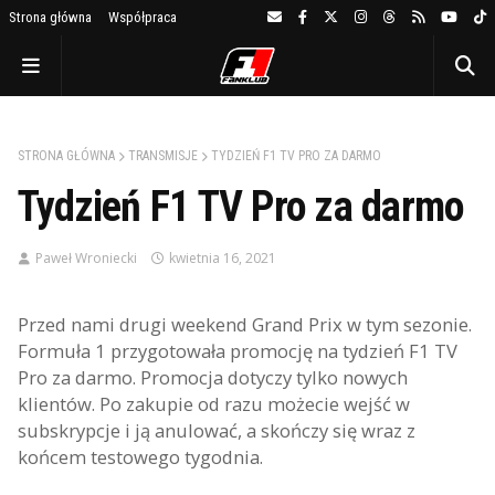
Strona główna
Współpraca
STRONA GŁÓWNA
TRANSMISJE
TYDZIEŃ F1 TV PRO ZA DARMO
Tydzień F1 TV Pro za darmo
Paweł Wroniecki
kwietnia 16, 2021
Przed nami drugi weekend Grand Prix w tym sezonie.
Formuła 1 przygotowała promocję na tydzień F1 TV
Pro za darmo. Promocja dotyczy tylko nowych
klientów. Po zakupie od razu możecie wejść w
subskrypcje i ją anulować, a skończy się wraz z
końcem testowego tygodnia.