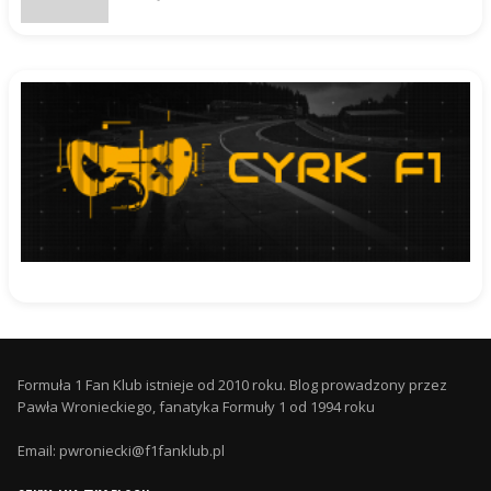
Formuła 1 Fan Klub istnieje od 2010 roku. Blog prowadzony przez
Pawła Wronieckiego, fanatyka Formuły 1 od 1994 roku
Email: pwroniecki@f1fanklub.pl