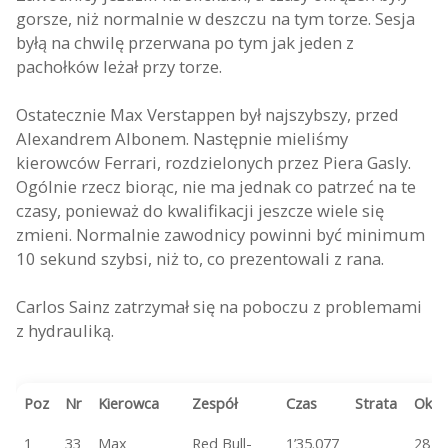
gorsze, niż normalnie w deszczu na tym torze. Sesja
byłą na chwilę przerwana po tym jak jeden z
pachołków leżał przy torze.
Ostatecznie Max Verstappen był najszybszy, przed
Alexandrem Albonem. Następnie mieliśmy
kierowców Ferrari, rozdzielonych przez Piera Gasly.
Ogólnie rzecz biorąc, nie ma jednak co patrzeć na te
czasy, ponieważ do kwalifikacji jeszcze wiele się
zmieni. Normalnie zawodnicy powinni być minimum
10 sekund szybsi, niż to, co prezentowali z rana.
Carlos Sainz zatrzymał się na poboczu z problemami
z hydrauliką.
Poz
Nr
Kierowca
Zespół
Czas
Strata
Okr
1
33
Max
Red Bull-
1’35.077
28