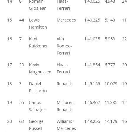
14
8
Romain
Haas-
1’40.025
4.948
24
Grosjean
Ferrari
15
44
Lewis
Mercedes
1’40.225
5.148
11
Hamilton
16
7
Kimi
Alfa
1’41.035
5.958
22
Raikkonen
Romeo-
Ferrari
17
20
Kevin
Haas-
1’41.854
6.777
20
Magnussen
Ferrari
18
3
Daniel
Renault
1’45.156
10.079
19
Ricciardo
19
55
Carlos
McLaren-
1’46.462
11.385
12
Sainz Jnr
Renault
20
63
George
Williams-
1’49.256
14.179
16
Russell
Mercedes