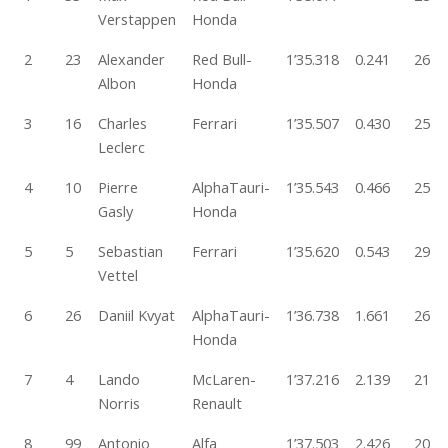
Verstappen
Honda
2
23
Alexander
Red Bull-
1’35.318
0.241
26
Albon
Honda
3
16
Charles
Ferrari
1’35.507
0.430
25
Leclerc
4
10
Pierre
AlphaTauri-
1’35.543
0.466
25
Gasly
Honda
5
5
Sebastian
Ferrari
1’35.620
0.543
29
Vettel
6
26
Daniil Kvyat
AlphaTauri-
1’36.738
1.661
26
Honda
7
4
Lando
McLaren-
1’37.216
2.139
21
Norris
Renault
8
99
Antonio
Alfa
1’37.503
2.426
20