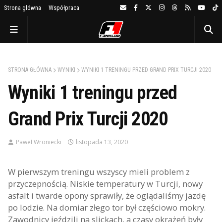
Strona główna
Współpraca
STRONA GŁÓWNA
WYNIKI
WYNIKI 1 TRENINGU PRZED GRAND PRIX TURCJI 2020
Wyniki 1 treningu przed
Grand Prix Turcji 2020
Paweł Wroniecki
listopada 13, 2020
W pierwszym treningu wszyscy mieli problem z
przyczepnością. Niskie temperatury w Turcji, nowy
asfalt i twarde opony sprawiły, że oglądaliśmy jazdę
po lodzie. Na domiar złego tor był częściowo mokry.
Zawodnicy jeździli na slickach, a czasy okrążeń były