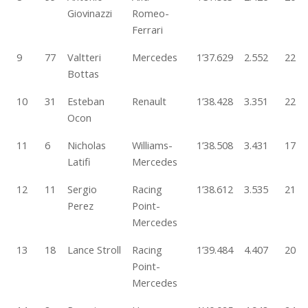
Giovinazzi
Romeo-
Ferrari
9
77
Valtteri
Mercedes
1’37.629
2.552
22
Bottas
10
31
Esteban
Renault
1’38.428
3.351
22
Ocon
11
6
Nicholas
Williams-
1’38.508
3.431
17
Latifi
Mercedes
12
11
Sergio
Racing
1’38.612
3.535
21
Perez
Point-
Mercedes
13
18
Lance Stroll
Racing
1’39.484
4.407
20
Point-
Mercedes