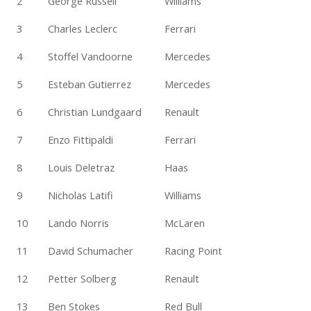
2
George Russell
Williams
3
Charles Leclerc
Ferrari
4
Stoffel Vandoorne
Mercedes
5
Esteban Gutierrez
Mercedes
6
Christian Lundgaard
Renault
7
Enzo Fittipaldi
Ferrari
8
Louis Deletraz
Haas
9
Nicholas Latifi
Williams
10
Lando Norris
McLaren
11
David Schumacher
Racing Point
12
Petter Solberg
Renault
13
Ben Stokes
Red Bull