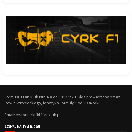
Formuła 1 Fan Klub istnieje od 2010 roku. Blog prowadzony przez
Pawła Wronieckiego, fanatyka Formuły 1 od 1994 roku
Email: pwroniecki@f1fanklub.pl
SZUKAJ NA TYM BLOGU