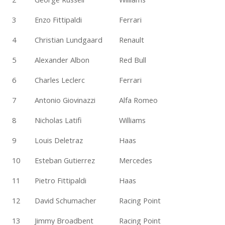
3
Enzo Fittipaldi
Ferrari
4
Christian Lundgaard
Renault
5
Alexander Albon
Red Bull
6
Charles Leclerc
Ferrari
7
Antonio Giovinazzi
Alfa Romeo
8
Nicholas Latifi
Williams
9
Louis Deletraz
Haas
10
Esteban Gutierrez
Mercedes
11
Pietro Fittipaldi
Haas
12
David Schumacher
Racing Point
13
Jimmy Broadbent
Racing Point