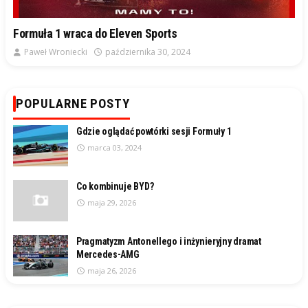
Formuła 1 wraca do Eleven Sports
Paweł Wroniecki
października 30, 2024
POPULARNE POSTY
Gdzie oglądać powtórki sesji Formuły 1
marca 03, 2024
Co kombinuje BYD?
maja 29, 2026
Pragmatyzm Antonellego i inżynieryjny dramat
Mercedes-AMG
maja 26, 2026