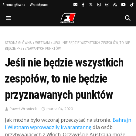
Strona główna
Współpraca
STRONA GŁÓWNA
WIETNAM
JEŚLI NIE BĘDZIE WSZYSTKICH ZESPOŁÓW, TO NIE
BĘDZIE PRZYZNAWANYCH PUNKTÓW
Jeśli nie będzie wszystkich
zespołów, to nie będzie
przyznawanych punktów
Paweł Wroniecki
marca 04, 2020
Jak można było wczoraj przeczytać na stronie,
Bahrajn
i Wietnam wprowadziły kwarantannę
dla osób
przybywających z Włoch. Oczywiście Australia może