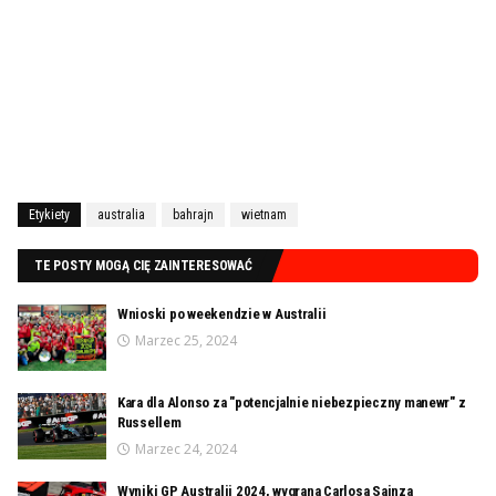
Etykiety
australia
bahrajn
wietnam
TE POSTY MOGĄ CIĘ ZAINTERESOWAĆ
Wnioski po weekendzie w Australii
Marzec 25, 2024
Kara dla Alonso za "potencjalnie niebezpieczny manewr" z
Russellem
Marzec 24, 2024
Wyniki GP Australii 2024, wygrana Carlosa Sainza