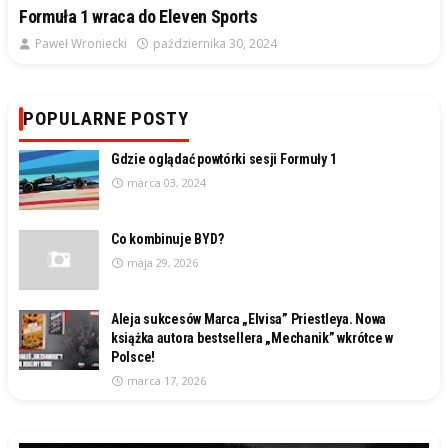
Formuła 1 wraca do Eleven Sports
Paweł Wroniecki
października 30, 2024
POPULARNE POSTY
Gdzie oglądać powtórki sesji Formuły 1
marca 03, 2024
Co kombinuje BYD?
maja 29, 2026
Aleja sukcesów Marca „Elvisa” Priestleya. Nowa
książka autora bestsellera „Mechanik” wkrótce w
Polsce!
marca 17, 2026