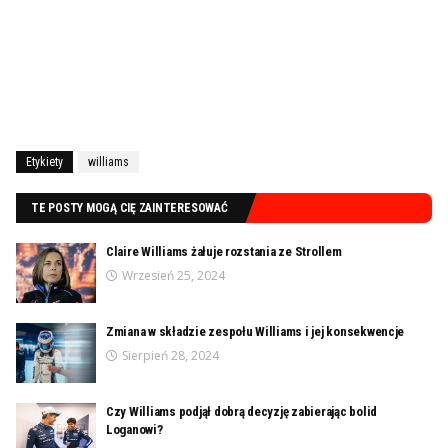
Etykiety
williams
TE POSTY MOGĄ CIĘ ZAINTERESOWAĆ
Claire Williams żałuje rozstania ze Strollem
Wrzesień 25, 2024
Zmiana w składzie zespołu Williams i jej konsekwencje
Sierpień 28, 2024
Czy Williams podjął dobrą decyzję zabierając bolid
Loganowi?