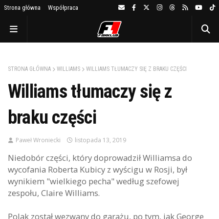
Strona główna
Współpraca
STRONA GŁÓWNA
WILLIAMS
WILLIAMS TŁUMACZY SIĘ Z BRAKU CZĘŚCI
Williams tłumaczy się z
braku części
Paweł Wroniecki
listopada 13, 2019
Niedobór części, który doprowadził Williamsa do
wycofania Roberta Kubicy z wyścigu w Rosji, był
wynikiem "wielkiego pecha" według szefowej
zespołu, Claire Williams.
Polak został wezwany do garażu, po tym, jak George