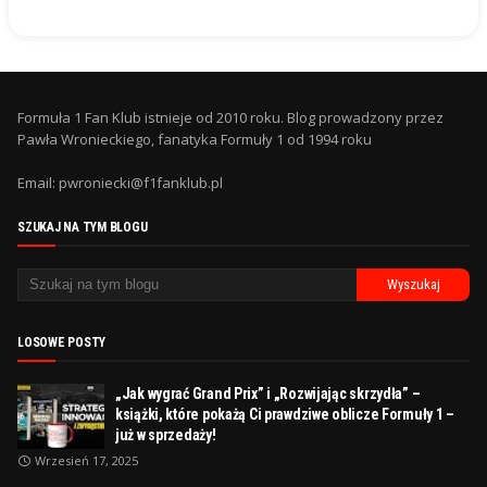
Formuła 1 Fan Klub istnieje od 2010 roku. Blog prowadzony przez
Pawła Wronieckiego, fanatyka Formuły 1 od 1994 roku
Email: pwroniecki@f1fanklub.pl
SZUKAJ NA TYM BLOGU
LOSOWE POSTY
„Jak wygrać Grand Prix” i „Rozwijając skrzydła” –
książki, które pokażą Ci prawdziwe oblicze Formuły 1 –
już w sprzedaży!
Wrzesień 17, 2025