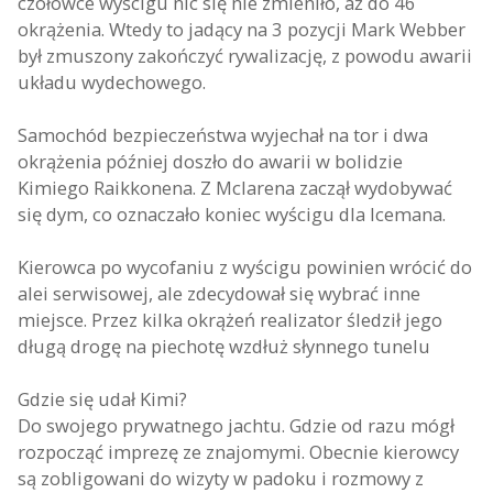
czołówce wyścigu nic się nie zmieniło, aż do 46
okrążenia. Wtedy to jadący na 3 pozycji Mark Webber
był zmuszony zakończyć rywalizację, z powodu awarii
układu wydechowego.
Samochód bezpieczeństwa wyjechał na tor i dwa
okrążenia później doszło do awarii w bolidzie
Kimiego Raikkonena. Z Mclarena zaczął wydobywać
się dym, co oznaczało koniec wyścigu dla Icemana.
Kierowca po wycofaniu z wyścigu powinien wrócić do
alei serwisowej, ale zdecydował się wybrać inne
miejsce. Przez kilka okrążeń realizator śledził jego
długą drogę na piechotę wzdłuż słynnego tunelu
Gdzie się udał Kimi?
Do swojego prywatnego jachtu. Gdzie od razu mógł
rozpocząć imprezę ze znajomymi. Obecnie kierowcy
są zobligowani do wizyty w padoku i rozmowy z