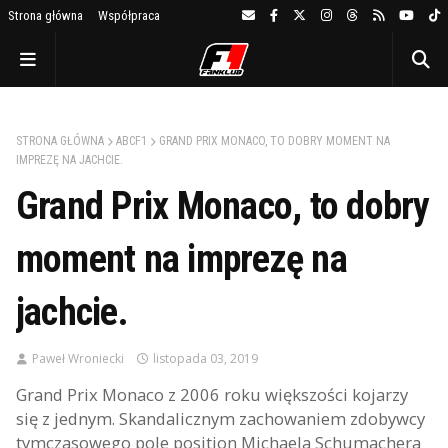
Strona główna
Współpraca
STRONA GŁÓWNA
ABCF1
GRAND PRIX MONACO, TO DOBRY MOMENT NA
IMPREZĘ NA JACHCIE.
Grand Prix Monaco, to dobry
moment na imprezę na
jachcie.
Paweł Wroniecki
listopada 03, 2019
Grand Prix Monaco z 2006 roku większości kojarzy
się z jednym. Skandalicznym zachowaniem zdobywcy
tymczasowego pole position Michaela Schumachera