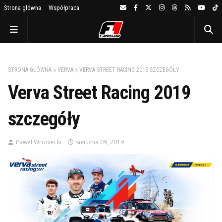
Strona główna
Współpraca
STRONA GŁÓWNA
VERVA
VERVA STREET RACING 2019 SZCZEGÓŁY
Verva Street Racing 2019
szczegóły
Paweł Wroniecki
sierpnia 09, 2019