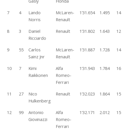
Gasly
Honda
7
4
Lando
McLaren-
1’31.654
1.495
14
Norris
Renault
8
3
Daniel
Renault
1’31.802
1.643
12
Ricciardo
9
55
Carlos
McLaren-
1’31.887
1.728
14
Sainz Jnr
Renault
10
7
Kimi
Alfa
1’31.943
1.784
16
Raikkonen
Romeo-
Ferrari
11
27
Nico
Renault
1’32.023
1.864
15
Hulkenberg
12
99
Antonio
Alfa
1’32.171
2.012
15
Giovinazzi
Romeo-
Ferrari