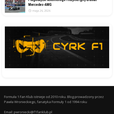
Mercedes-AMG
maja 26, 2026
Formuła 1 Fan Klub istnieje od 2010 roku. Blog prowadzony przez
Pawła Wronieckiego, fanatyka Formuły 1 od 1994 roku
Email: pwroniecki@f1fanklub.pl