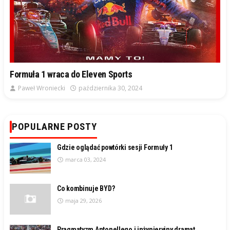
Formuła 1 wraca do Eleven Sports
Paweł Wroniecki
października 30, 2024
POPULARNE POSTY
Gdzie oglądać powtórki sesji Formuły 1
marca 03, 2024
Co kombinuje BYD?
maja 29, 2026
Pragmatyzm Antonellego i inżynieryjny dramat