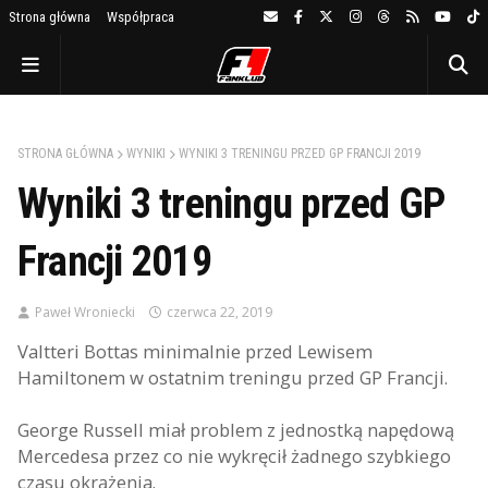
Strona główna
Współpraca
STRONA GŁÓWNA
WYNIKI
WYNIKI 3 TRENINGU PRZED GP FRANCJI 2019
Wyniki 3 treningu przed GP
Francji 2019
Paweł Wroniecki
czerwca 22, 2019
Valtteri Bottas minimalnie przed Lewisem
Hamiltonem w ostatnim treningu przed GP Francji.
George Russell miał problem z jednostką napędową
Mercedesa przez co nie wykręcił żadnego szybkiego
czasu okrążenia.