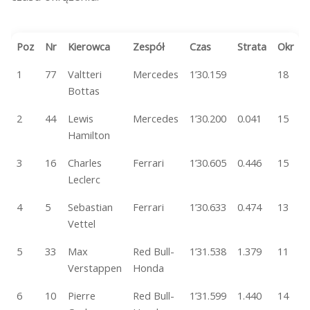
Poz
Nr
Kierowca
Zespół
Czas
Strata
Okr
1
77
Valtteri
Mercedes
1’30.159
18
Bottas
2
44
Lewis
Mercedes
1’30.200
0.041
15
Hamilton
3
16
Charles
Ferrari
1’30.605
0.446
15
Leclerc
4
5
Sebastian
Ferrari
1’30.633
0.474
13
Vettel
5
33
Max
Red Bull-
1’31.538
1.379
11
Verstappen
Honda
6
10
Pierre
Red Bull-
1’31.599
1.440
14