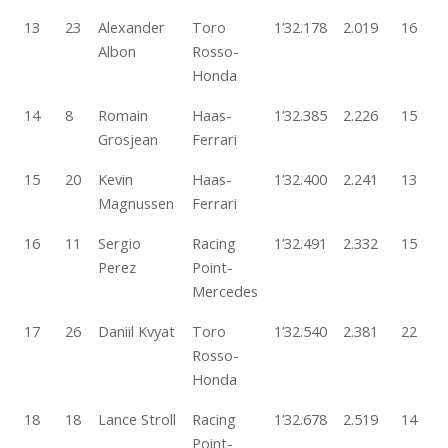
13
23
Alexander
Toro
1’32.178
2.019
16
Albon
Rosso-
Honda
14
8
Romain
Haas-
1’32.385
2.226
15
Grosjean
Ferrari
15
20
Kevin
Haas-
1’32.400
2.241
13
Magnussen
Ferrari
16
11
Sergio
Racing
1’32.491
2.332
15
Perez
Point-
Mercedes
17
26
Daniil Kvyat
Toro
1’32.540
2.381
22
Rosso-
Honda
18
18
Lance Stroll
Racing
1’32.678
2.519
14
Point-