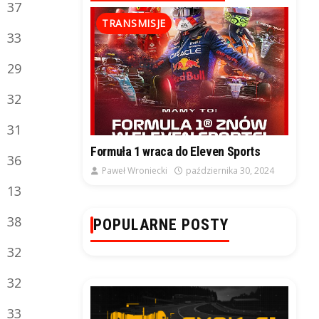
37
TRANSMISJE
33
29
32
31
Formuła 1 wraca do Eleven Sports
36
Paweł Wroniecki
października 30, 2024
13
38
POPULARNE POSTY
32
32
33