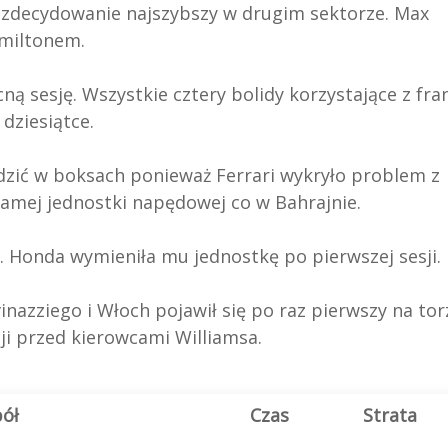
był zdecydowanie najszybszy w drugim sektorze. Max
amiltonem.
ą sesję. Wszystkie cztery bolidy korzystające z fra
dziesiątce.
ędzić w boksach ponieważ Ferrari wykryło problem z
 samej jednostki napędowej co w Bahrajnie.
m. Honda wymieniła mu jednostkę po pierwszej sesji.
inazziego i Włoch pojawił się po raz pierwszy na to
ji przed kierowcami Williamsa.
ół
Czas
Strata