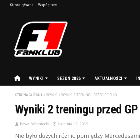
Strona główna
Współpraca
WYNIKI
SEZON 2026
AKTUALNOŚCI
I
STRONA GŁÓWNA
WYNIKI
WYNIKI 2 TRENINGU PRZED GP CHIN
Wyniki 2 treningu przed GP
Paweł Wroniecki
kwietnia 12, 2019
Nie było dużych różnic pomiędzy Mercedesami,