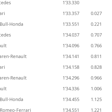
cedes
1’33.330
ari
1’33.357
0.027
Bull-Honda
1’33.551
0.221
cedes
1’34.037
0.707
ult
1’34.096
0.766
ren-Renault
1’34.141
0.811
ari
1’34.158
0.828
ren-Renault
1’34.296
0.966
ult
1’34.336
1.006
Bull-Honda
1’34.455
1.125
 Romeo-Ferrari
1’34.551
1.221