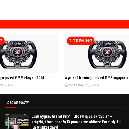
G
2 TRENING
ngu przed GP Meksyku 2024
Wyniki 2 treningu przed GP Singapuru
28, 2024
Wrzesień 21, 2024
LOSOWE POSTY
„Jak wygrać Grand Prix” i „Rozwijając skrzydła” –
książki, które pokażą Ci prawdziwe oblicze Formuły 1 –
już w sprzedaży!