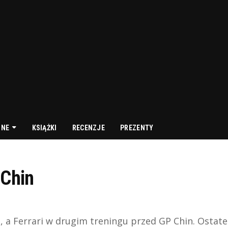
NNE
KSIĄŻKI
RECENZJE
PREZENTY
 Chin
 a Ferrari w drugim treningu przed GP Chin. Ostate