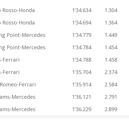
o Rosso-Honda
1’34.634
1.304
o Rosso-Honda
1’34.694
1.364
ng Point-Mercedes
1’34.779
1.449
ng Point-Mercedes
1’34.784
1.454
-Ferrari
1’34.788
1.458
-Ferrari
1’35.704
2.374
 Romeo-Ferrari
1’35.914
2.584
iams-Mercedes
1’36.121
2.791
iams-Mercedes
1’36.229
2.899