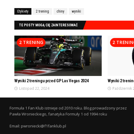
Etykiety
2 trening
chiny
wyniki
TE POSTY MOGĄ CIĘ ZAINTERESOWAĆ
2 TRENING
2 TRENIN
Wyniki 2 treningu przed GP Las Vegas 2024
Wyniki 2 treni
Listopad 22, 2024
Październik 
Formuła 1 Fan Klub istnieje od 2010 roku. Blog prowadzony przez
Pawła Wronieckiego, fanatyka Formuły 1 od 1994 roku
Email: pwroniecki@f1fanklub.pl