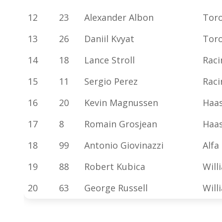
12
23
Alexander Albon
Tor
13
26
Daniil Kvyat
Tor
14
18
Lance Stroll
Raci
15
11
Sergio Perez
Raci
16
20
Kevin Magnussen
Haas
17
8
Romain Grosjean
Haas
18
99
Antonio Giovinazzi
Alfa
19
88
Robert Kubica
Will
20
63
George Russell
Will