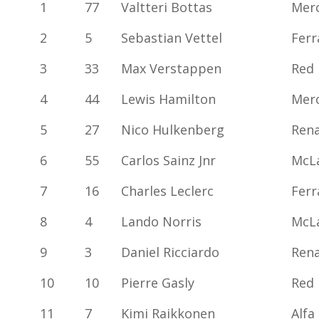
1
77
Valtteri Bottas
Mer
2
5
Sebastian Vettel
Ferr
3
33
Max Verstappen
Red 
4
44
Lewis Hamilton
Mer
5
27
Nico Hulkenberg
Rena
6
55
Carlos Sainz Jnr
McLa
7
16
Charles Leclerc
Ferr
8
4
Lando Norris
McLa
9
3
Daniel Ricciardo
Rena
10
10
Pierre Gasly
Red 
11
7
Kimi Raikkonen
Alfa