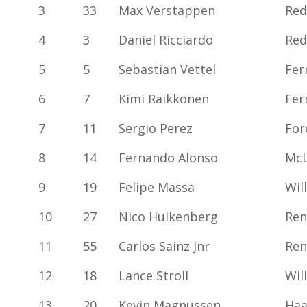
3
33
Max Verstappen
Red
4
3
Daniel Ricciardo
Red
5
5
Sebastian Vettel
Fer
6
7
Kimi Raikkonen
Fer
7
11
Sergio Perez
For
8
14
Fernando Alonso
McL
9
19
Felipe Massa
Wil
10
27
Nico Hulkenberg
Ren
11
55
Carlos Sainz Jnr
Ren
12
18
Lance Stroll
Wil
13
20
Kevin Magnussen
Haa