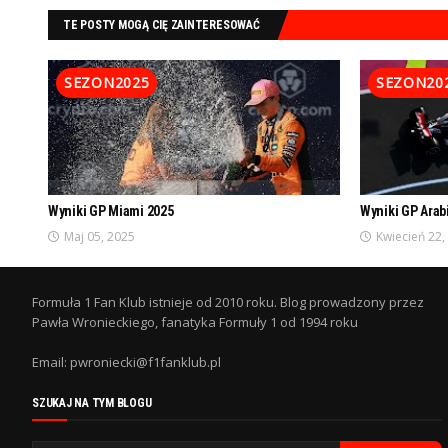
TE POSTY MOGĄ CIĘ ZAINTERESOWAĆ
SEZON2025
SEZON20
Wyniki GP Miami 2025
Wyniki GP Arab
Maj 05, 2025
Kwiecień 22,
Formuła 1 Fan Klub istnieje od 2010 roku. Blog prowadzony przez
Pawła Wronieckiego, fanatyka Formuły 1 od 1994 roku
Email: pwroniecki@f1fanklub.pl
SZUKAJ NA TYM BLOGU