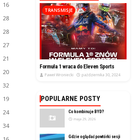
16
TRANSMISJE
28
28
27
21
Formuła 1 wraca do Eleven Sports
20
Paweł Wroniecki
października 30, 2024
32
POPULARNE POSTY
19
24
Co kombinuje BYD?
maja 29, 2026
34
Gdzie oglądać powtórki sesji
16