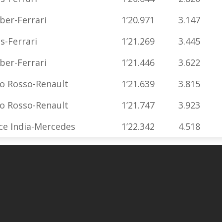
ber-Ferrari
1’20.971
3.147
s-Ferrari
1’21.269
3.445
ber-Ferrari
1’21.446
3.622
o Rosso-Renault
1’21.639
3.815
o Rosso-Renault
1’21.747
3.923
ce India-Mercedes
1’22.342
4.518