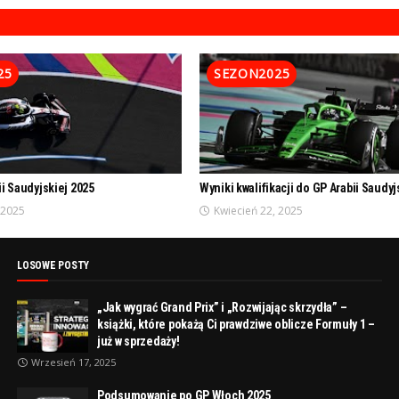
25
SEZON2025
ii Saudyjskiej 2025
Wyniki kwalifikacji do GP Arabii Saudyj
 2025
Kwiecień 22, 2025
LOSOWE POSTY
„Jak wygrać Grand Prix” i „Rozwijając skrzydła” –
książki, które pokażą Ci prawdziwe oblicze Formuły 1 –
już w sprzedaży!
Wrzesień 17, 2025
Podsumowanie po GP Włoch 2025