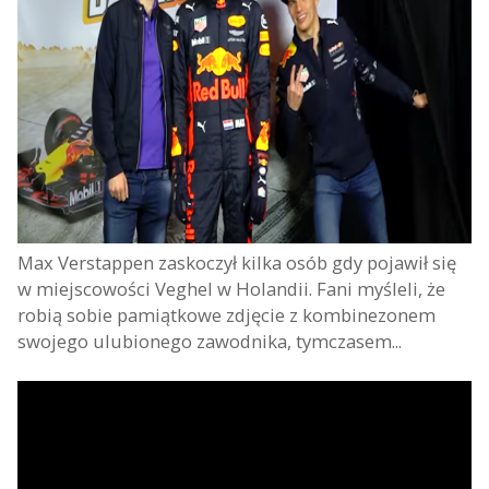
Max Verstappen zaskoczył kilka osób gdy pojawił się
w miejscowości Veghel w Holandii. Fani myśleli, że
robią sobie pamiątkowe zdjęcie z kombinezonem
swojego ulubionego zawodnika, tymczasem...