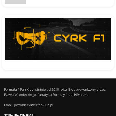
Formuła 1 Fan Klub istnieje od 2010 roku. Blog prowadzony przez
Pawła Wronieckiego, fanatyka Formuły 1 od 1994 roku
Email: pwroniecki@f1fanklub.pl
SZUKAJ NA TYM BLOGU