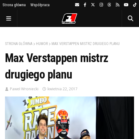
Strona główna
Współpraca
STRONA GŁÓWNA
HUMOR
MAX VERSTAPPEN MISTRZ DRUGIEGO PLANU
Max Verstappen mistrz
drugiego planu
Paweł Wroniecki
kwietnia 22, 2017