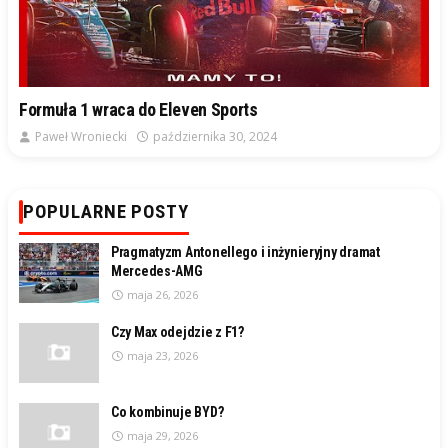
Formuła 1 wraca do Eleven Sports
Paweł Wroniecki
października 30, 2024
POPULARNE POSTY
Pragmatyzm Antonellego i inżynieryjny dramat
Mercedes-AMG
maja 26, 2026
Czy Max odejdzie z F1?
maja 23, 2026
Co kombinuje BYD?
maja 29, 2026