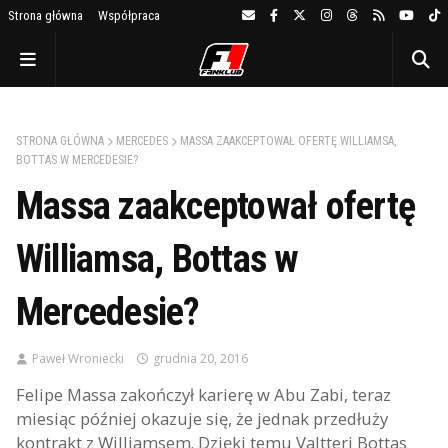
Strona główna
Współpraca
STRONA GŁÓWNA
MERCEDES
MASSA ZAAKCEPTOWAŁ OFERTĘ WILLIAMSA,
BOTTAS W MERCEDESIE?
Massa zaakceptował ofertę
Williamsa, Bottas w
Mercedesie?
Paweł Wroniecki
grudnia 20, 2016
Felipe Massa zakończył karierę w Abu Zabi, teraz
miesiąc później okazuje się, że jednak przedłuży
kontrakt z Williamsem. Dzięki temu Valtteri Bottas