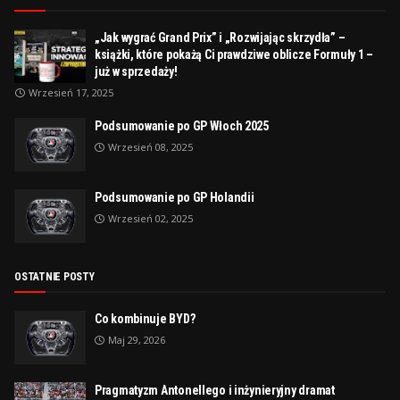
„Jak wygrać Grand Prix” i „Rozwijając skrzydła” –
książki, które pokażą Ci prawdziwe oblicze Formuły 1 –
już w sprzedaży!
Wrzesień 17, 2025
Podsumowanie po GP Włoch 2025
Wrzesień 08, 2025
Podsumowanie po GP Holandii
Wrzesień 02, 2025
OSTATNIE POSTY
Co kombinuje BYD?
Maj 29, 2026
Pragmatyzm Antonellego i inżynieryjny dramat