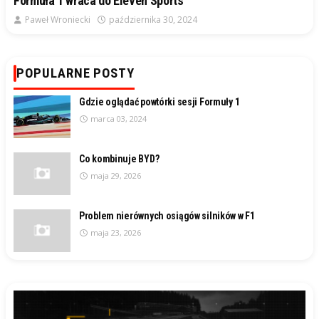
Formuła 1 wraca do Eleven Sports
Paweł Wroniecki
października 30, 2024
POPULARNE POSTY
Gdzie oglądać powtórki sesji Formuły 1
marca 03, 2024
Co kombinuje BYD?
maja 29, 2026
Problem nierównych osiągów silników w F1
maja 23, 2026