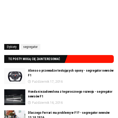
Etykiety
segregator
TE POSTY MOGĄ CIĘ ZAINTERESOWAĆ
Alonso o przewadze testujących opony - segregator newsów
F1
Październik 17, 2016
Honda niezadowolona z tegorocznego rozwoju - segregator
newsów F1
Październik 16, 2016
Dlaczego Ferrari ma problemy w F1? - segregator newsów
13.10.2016