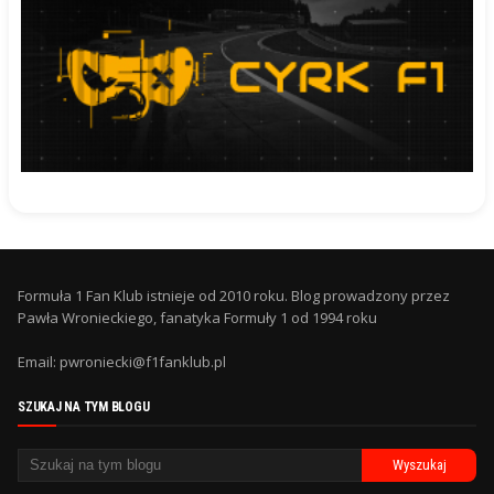
Formuła 1 Fan Klub istnieje od 2010 roku. Blog prowadzony przez
Pawła Wronieckiego, fanatyka Formuły 1 od 1994 roku
Email: pwroniecki@f1fanklub.pl
SZUKAJ NA TYM BLOGU