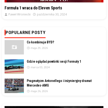
Formuła 1 wraca do Eleven Sports
Paweł Wroniecki
października 30, 2024
POPULARNE POSTY
Co kombinuje BYD?
maja 29, 2026
Gdzie oglądać powtórki sesji Formuły 1
marca 03, 2024
Pragmatyzm Antonellego i inżynieryjny dramat
Mercedes-AMG
maja 26, 2026