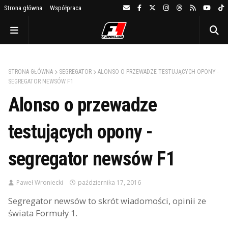
Strona główna
Współpraca
STRONA GŁÓWNA
SEGREGATOR
ALONSO O PRZEWADZE TESTUJĄCYCH OPONY -
SEGREGATOR NEWSÓW F1
Alonso o przewadze
testujących opony -
segregator newsów F1
Paweł Wroniecki
października 17, 2016
Segregator newsów to skrót wiadomości, opinii ze
świata Formuły 1.