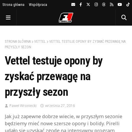
Strona główna
Współpraca
STRONA GŁÓWNA
VETTEL
VETTEL TESTUJE OPONY BY ZYSKAĆ PRZEWAGĘ NA
PRZYSZŁY SEZON
Vettel testuje opony by
zyskać przewagę na
przyszły sezon
Paweł Wroniecki
września 27, 2016
Jak już zapewne dobrze wiecie, w przyszłym sezonie
będziemy mieć nowe szersze opony i bolidy. Pirelli
udało się uzyskać zgodę na intensywny program