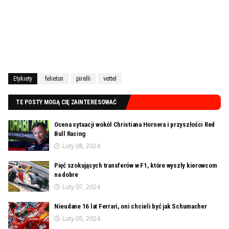
Etykiety
felieton
pirelli
vettel
TE POSTY MOGĄ CIĘ ZAINTERESOWAĆ
Ocena sytuacji wokół Christiana Hornera i przyszłości Red
Bull Racing
Luty 08, 2024
Pięć szokujących transferów w F1, które wyszły kierowcom
na dobre
Luty 07, 2024
Nieudane 16 lat Ferrari, oni chcieli być jak Schumacher
Luty 05, 2024