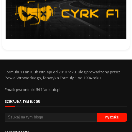
Formuła 1 Fan Klub istnieje od 2010 roku. Blog prowadzony przez
Pawła Wronieckiego, fanatyka Formuły 1 od 1994 roku
Email: pwroniecki@f1fanklub.pl
SZUKAJ NA TYM BLOGU