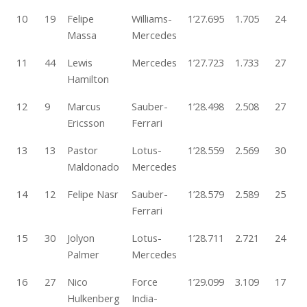
10
19
Felipe
Williams-
1’27.695
1.705
24
Massa
Mercedes
11
44
Lewis
Mercedes
1’27.723
1.733
27
Hamilton
12
9
Marcus
Sauber-
1’28.498
2.508
27
Ericsson
Ferrari
13
13
Pastor
Lotus-
1’28.559
2.569
30
Maldonado
Mercedes
14
12
Felipe Nasr
Sauber-
1’28.579
2.589
25
Ferrari
15
30
Jolyon
Lotus-
1’28.711
2.721
24
Palmer
Mercedes
16
27
Nico
Force
1’29.099
3.109
17
Hulkenberg
India-