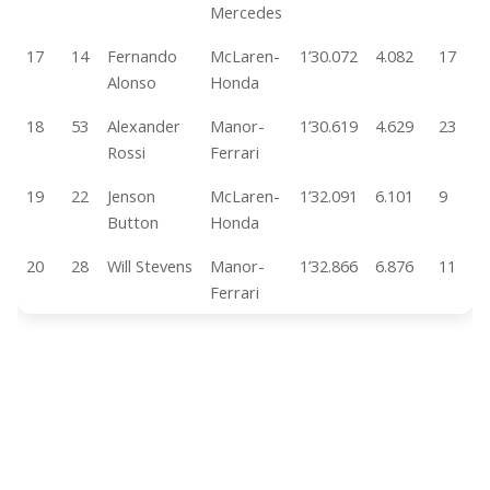
Mercedes
17
14
Fernando
McLaren-
1’30.072
4.082
17
Alonso
Honda
18
53
Alexander
Manor-
1’30.619
4.629
23
Rossi
Ferrari
19
22
Jenson
McLaren-
1’32.091
6.101
9
Button
Honda
20
28
Will Stevens
Manor-
1’32.866
6.876
11
Ferrari