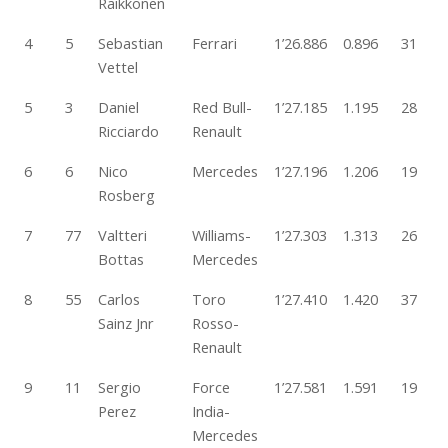
Raikkonen
4
5
Sebastian
Ferrari
1’26.886
0.896
31
Vettel
5
3
Daniel
Red Bull-
1’27.185
1.195
28
Ricciardo
Renault
6
6
Nico
Mercedes
1’27.196
1.206
19
Rosberg
7
77
Valtteri
Williams-
1’27.303
1.313
26
Bottas
Mercedes
8
55
Carlos
Toro
1’27.410
1.420
37
Sainz Jnr
Rosso-
Renault
9
11
Sergio
Force
1’27.581
1.591
19
Perez
India-
Mercedes