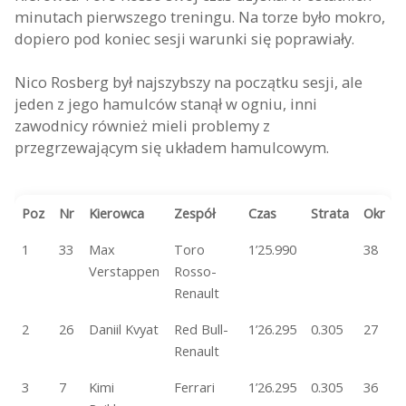
minutach pierwszego treningu. Na torze było mokro,
dopiero pod koniec sesji warunki się poprawiały.
Nico Rosberg był najszybszy na początku sesji, ale
jeden z jego hamulców stanął w ogniu, inni
zawodnicy również mieli problemy z
przegrzewającym się układem hamulcowym.
Poz
Nr
Kierowca
Zespół
Czas
Strata
Okr
1
33
Max
Toro
1’25.990
38
Verstappen
Rosso-
Renault
2
26
Daniil Kvyat
Red Bull-
1’26.295
0.305
27
Renault
3
7
Kimi
Ferrari
1’26.295
0.305
36