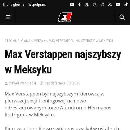
Strona główna
Współpraca
STRONA GŁÓWNA
MEKSYK
MAX VERSTAPPEN NAJSZYBSZY W MEKSYKU
Max Verstappen najszybszy
w Meksyku
Paweł Wroniecki
października 30, 2015
Max Verstappen był najszybszym kierowcą w
pierwszej sesji treningowej na nowo
odrestaurowanym torze Autodromo Hermanos
Rodriguez w Meksyku.
Kierowca Toro Rosso swój czas uzyskał w ostatnich