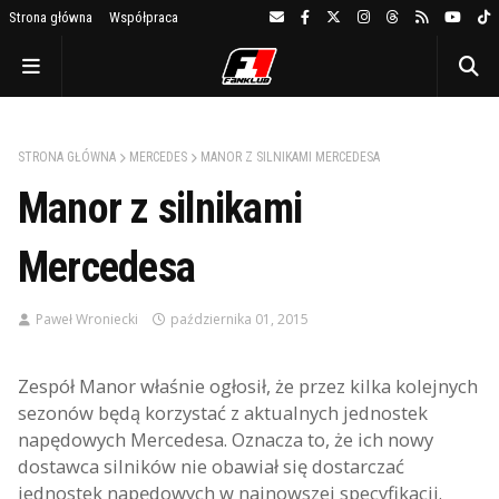
Strona główna
Współpraca
STRONA GŁÓWNA
MERCEDES
MANOR Z SILNIKAMI MERCEDESA
Manor z silnikami
Mercedesa
Paweł Wroniecki
października 01, 2015
Zespół Manor właśnie ogłosił, że przez kilka kolejnych
sezonów będą korzystać z aktualnych jednostek
napędowych Mercedesa. Oznacza to, że ich nowy
dostawca silników nie obawiał się dostarczać
jednostek napędowych w najnowszej specyfikacji.