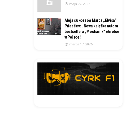
maja 29, 2026
Aleja sukcesów Marca „Elvisa”
Priestleya. Nowa książka autora
bestsellera „Mechanik” wkrótce
w Polsce!
marca 17, 2026