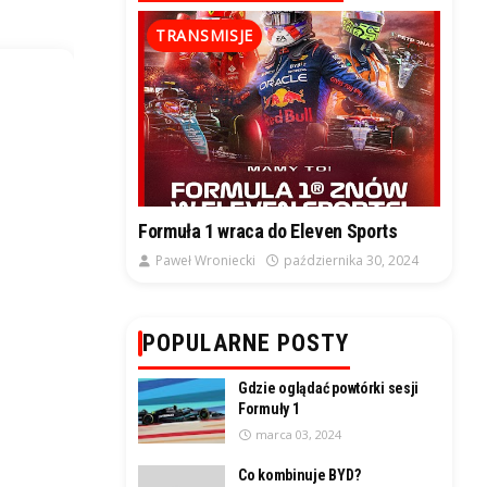
TRANSMISJE
Formuła 1 wraca do Eleven Sports
Paweł Wroniecki
października 30, 2024
POPULARNE POSTY
Gdzie oglądać powtórki sesji
Formuły 1
marca 03, 2024
Co kombinuje BYD?