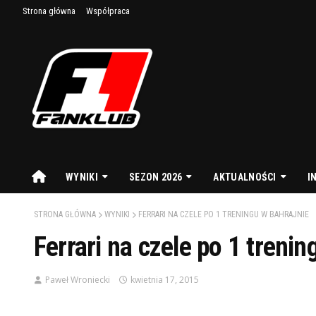
Strona główna
Współpraca
WYNIKI
SEZON 2026
AKTUALNOŚCI
I
STRONA GŁÓWNA
WYNIKI
FERRARI NA CZELE PO 1 TRENINGU W BAHRAJNIE
Ferrari na czele po 1 treni
Paweł Wroniecki
kwietnia 17, 2015