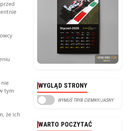
 przed
dentnie
rowcy
eniu
 nie
WYGLĄD STRONY
 w tym
WYMUŚ TRYB CIEMNY/JASNY
, że ich
WARTO POCZYTAĆ