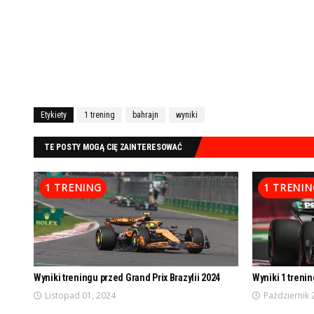
Etykiety
1 trening
bahrajn
wyniki
TE POSTY MOGĄ CIĘ ZAINTERESOWAĆ
1 TRENING
1 TRENIN
Wyniki treningu przed Grand Prix Brazylii 2024
Wyniki 1 treni
Listopad 01, 2024
Październik 