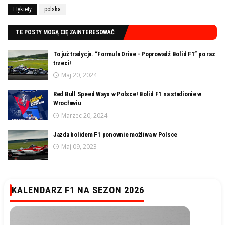
Etykiety
polska
TE POSTY MOGĄ CIĘ ZAINTERESOWAĆ
To już tradycja. “Formula Drive - Poprowadź Bolid F1” po raz
trzeci!
Maj 20, 2024
Red Bull Speed Ways w Polsce! Bolid F1 na stadionie w
Wrocławiu
Marzec 20, 2024
Jazda bolidem F1 ponownie możliwa w Polsce
Maj 09, 2023
KALENDARZ F1 NA SEZON 2026