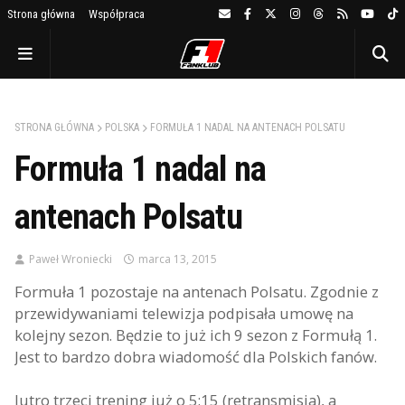
Strona główna
Współpraca
STRONA GŁÓWNA
POLSKA
FORMUŁA 1 NADAL NA ANTENACH POLSATU
Formuła 1 nadal na
antenach Polsatu
Paweł Wroniecki
marca 13, 2015
Formuła 1 pozostaje na antenach Polsatu. Zgodnie z
przewidywaniami telewizja podpisała umowę na
kolejny sezon. Będzie to już ich 9 sezon z Formułą 1.
Jest to bardzo dobra wiadomość dla Polskich fanów.
Jutro trzeci trening już o 5:15 (retransmisja), a