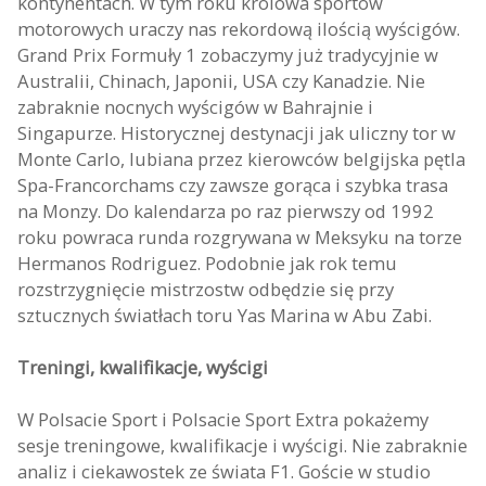
kontynentach. W tym roku królowa sportów
motorowych uraczy nas rekordową ilością wyścigów.
Grand Prix Formuły 1 zobaczymy już tradycyjnie w
Australii, Chinach, Japonii, USA czy Kanadzie. Nie
zabraknie nocnych wyścigów w Bahrajnie i
Singapurze. Historycznej destynacji jak uliczny tor w
Monte Carlo, lubiana przez kierowców belgijska pętla
Spa-Francorchams czy zawsze gorąca i szybka trasa
na Monzy. Do kalendarza po raz pierwszy od 1992
roku powraca runda rozgrywana w Meksyku na torze
Hermanos Rodriguez. Podobnie jak rok temu
rozstrzygnięcie mistrzostw odbędzie się przy
sztucznych światłach toru Yas Marina w Abu Zabi.
Treningi, kwalifikacje, wyścigi
W Polsacie Sport i Polsacie Sport Extra pokażemy
sesje treningowe, kwalifikacje i wyścigi. Nie zabraknie
analiz i ciekawostek ze świata F1. Goście w studio