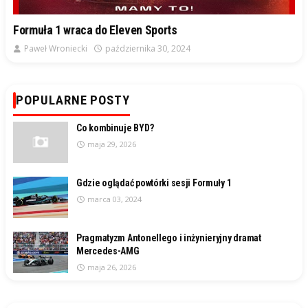
Formuła 1 wraca do Eleven Sports
Paweł Wroniecki
października 30, 2024
POPULARNE POSTY
Co kombinuje BYD?
maja 29, 2026
Gdzie oglądać powtórki sesji Formuły 1
marca 03, 2024
Pragmatyzm Antonellego i inżynieryjny dramat
Mercedes-AMG
maja 26, 2026