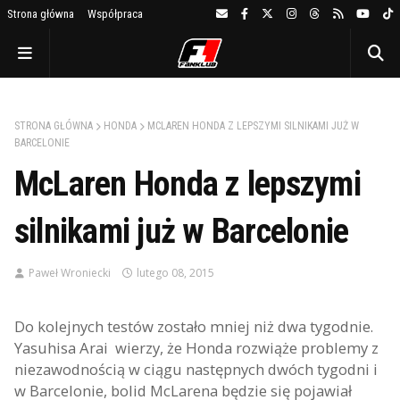
Strona główna
Współpraca
STRONA GŁÓWNA
HONDA
MCLAREN HONDA Z LEPSZYMI SILNIKAMI JUŻ W
BARCELONIE
McLaren Honda z lepszymi
silnikami już w Barcelonie
Paweł Wroniecki
lutego 08, 2015
Do kolejnych testów zostało mniej niż dwa tygodnie.
Yasuhisa Arai wierzy, że Honda rozwiąże problemy z
niezawodnością w ciągu następnych dwóch tygodni i
w Barcelonie, bolid McLarena będzie się pojawiał